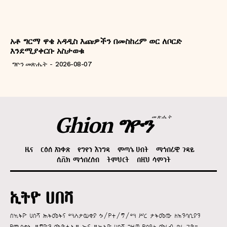
አቶ ግርማ ዋቄ አዳዲስ እጩዎችን በመስከረም ወር ለቦርድ
እንደሚያቀርቡ አስታወቁ
ግዮን መጽሔት
-
2026-08-07
Ghion ግዮን
መጽሔት
ዜና
ርዕሰ አንቀጽ
የግዮን እንግዳ
ምጣኔ ሀብት
ማኅበራዊ ጉዳይ
ሲቪክ ማኅበረሰብ
ትምህርት
በዚህ ሳምንት
ኢትዮ ሀበሻ
በኢትዮ ሀበሻ ሕትመትና ማስታወቂያ ኃ/የተ/ግ/ማ ሥር ታትመው ለአንባቢያን
የሚበቁት "ግዮን መጽሔት" እና "ኢትዮ ሀበሻ ጋዜጣ የበይነ መረብ ድረ ገጽ።