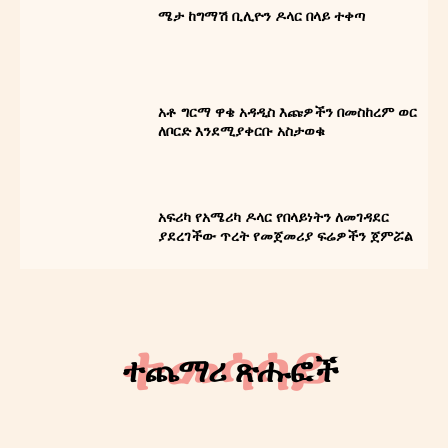
ሜታ ከግማሽ ቢሊዮን ዶላር በላይ ተቀጣ
ኢትዮ ሐበሻ ኅትመትና ማስታወቂያ ኃ/
የት/የግ/ማ
አቶ ግርማ ዋቄ አዳዲስ እጩዎችን በመስከረም ወር
ለቦርድ እንደሚያቀርቡ አስታወቁ
About
Contact us
አፍሪካ የአሜሪካ ዶላር የበላይነትን ለመገዳደር
ያደረገችው ጥረት የመጀመሪያ ፍሬዎችን ጀምሯል
ተመሳሳይ
ተጨማሪ ጽሑፎች