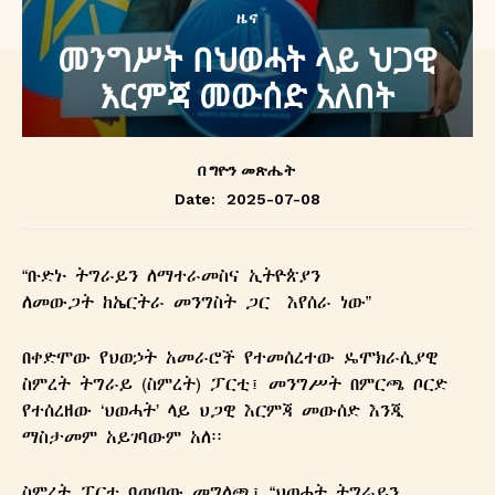
ዜና
መንግሥት በህወሓት ላይ ህጋዊ
እርምጃ መውሰድ አለበት
በ
ግዮን መጽሔት
2025-07-08
Date:
“ቡድኑ ትግራይን ለማተራመስና ኢትዮጵያን
ለመውጋት ከኤርትራ መንግስት ጋር እየሰራ ነው”
በቀድሞው የህወኃት አመራሮች የተመሰረተው ዴሞክራሲያዊ
ስምረት ትግራይ (ስምረት) ፓርቲ፤ መንግሥት በምርጫ ቦርድ
የተሰረዘው ‘ህወሓት’ ላይ ህጋዊ እርምጃ መውሰድ እንጂ
ማስታመም አይገባውም አለ፡፡
ስምረት ፓርቲ ባወጣው መግለጫ፤ “ህወሓት ትግራይን