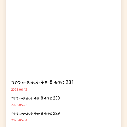
ግዮን መጽሔት ቅጽ 8 ቁጥር 231
2026-06-12
ግዮን መጽሔት ቅጽ 8 ቁጥር 230
2026-05-22
ግዮን መጽሔት ቅጽ 8 ቁጥር 229
2026-05-04