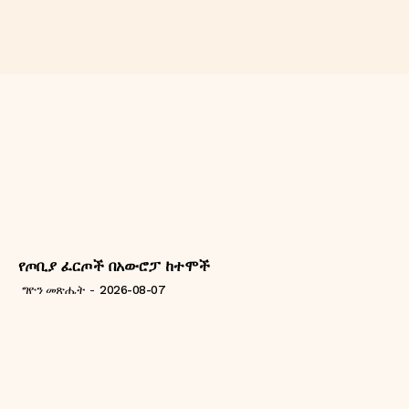
የጦቢያ ፈርጦች በአውሮፓ ከተሞች
ግዮን መጽሔት
-
2026-08-07