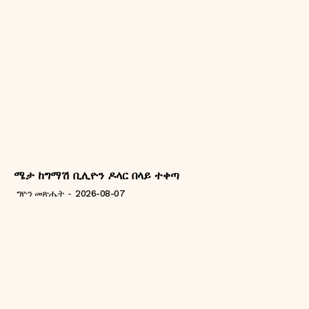
ሜታ ከግማሽ ቢሊዮን ዶላር በላይ ተቀጣ
ግዮን መጽሔት
-
2026-08-07