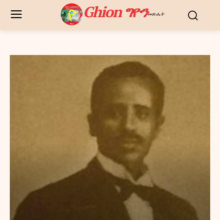
Ghion ግዮን
መጽሔት