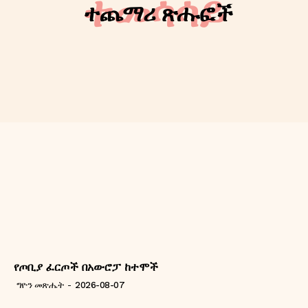
ተመሳሳይ
ተጨማሪ ጽሑፎች
የጦቢያ ፈርጦች በአውሮፓ ከተሞች
ግዮን መጽሔት
-
2026-08-07