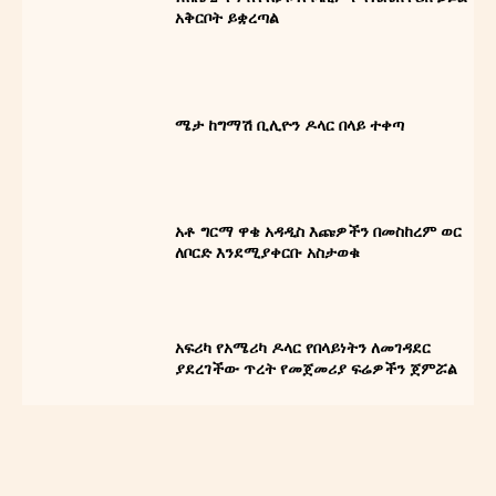
አቅርቦት ይቋረጣል
ሜታ ከግማሽ ቢሊዮን ዶላር በላይ ተቀጣ
አቶ ግርማ ዋቄ አዳዲስ እጩዎችን በመስከረም ወር
ለቦርድ እንደሚያቀርቡ አስታወቁ
አፍሪካ የአሜሪካ ዶላር የበላይነትን ለመገዳደር
ያደረገችው ጥረት የመጀመሪያ ፍሬዎችን ጀምሯል