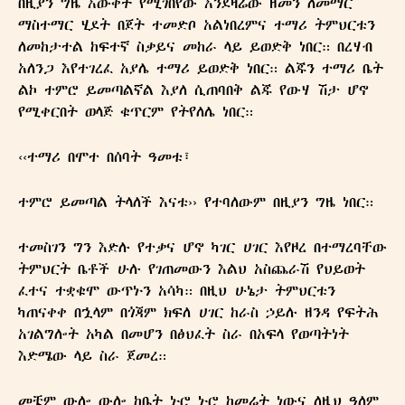
በዚያን ግዜ እውቀት የሚገበየው እንደዛሬው ዘመን ለመማር
ማስተማር ሂደት በጀት ተመድቦ አልነበረምና ተማሪ ትምህርቱን
ለመከታተል ከፍተኛ ስቃይና መከራ ላይ ይወድቅ ነበር። በረሃብ
አለንጋ እየተገረፈ አያሌ ተማሪ ይወድቅ ነበር። ልጁን ተማሪ ቤት
ልኮ ተምሮ ይመጣልኛል እያለ ሲጠባበቅ ልጁ የውሃ ሽታ ሆኖ
የሚቀርበት ወላጅ ቁጥርም የትየለሌ ነበር።
‹‹ተማሪ በሞተ በሰባት ዓመቱ፣
ተምሮ ይመጣል ትላለች እናቱ›› የተባለውም በዚያን ግዜ ነበር።
ተመስገን ግን እድሉ የተቃና ሆኖ ካገር ሀገር እየዞረ በተማረባቸው
ትምህርት ቤቶች ሁሉ የገጠመውን እልህ አስጨራሽ የህይወት
ፈተና ተቋቁሞ ውጥኑን አሳካ። በዚህ ሁኔታ ትምህርቱን
ካጠናቀቀ በኋላም በጎጃም ክፍለ ሀገር ከራስ ኃይሉ ዘንዳ የፍትሕ
አገልግሎት አካል በመሆን በፅህፈት ስራ በአፍላ የወጣትነት
እድሜው ላይ ስራ ጀመረ።
መቼም ውሎ ውሎ ከቤት ኑሮ ኑሮ ከመሬት ነውና ለዚህ ዓለም