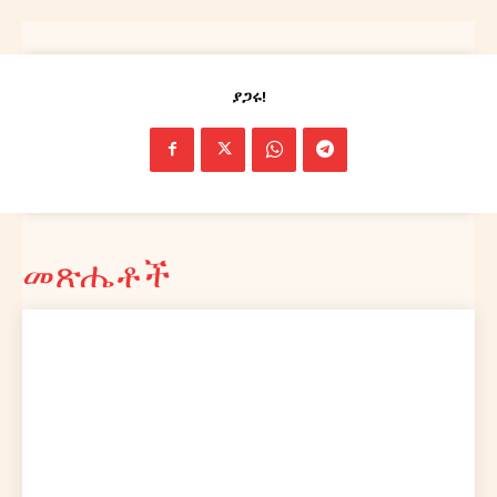
ያጋሩ!
ኢትዮ ሐበሻ ኅትመትና ማስታወቂያ ኃ/
የት/የግ/ማ
About
Contact us
መጽሔቶች