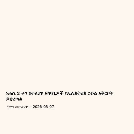
ነሐሴ 2 ቀን በተለያዩ አካባቢዎች የኤሌክትሪክ ኃይል አቅርቦት
ይቋረጣል
ግዮን መጽሔት
-
2026-08-07