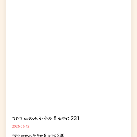
ግዮን መጽሔት ቅጽ 8 ቁጥር 231
2026-06-12
ግዮን መጽሔት ቅጽ 8 ቁጥር 230