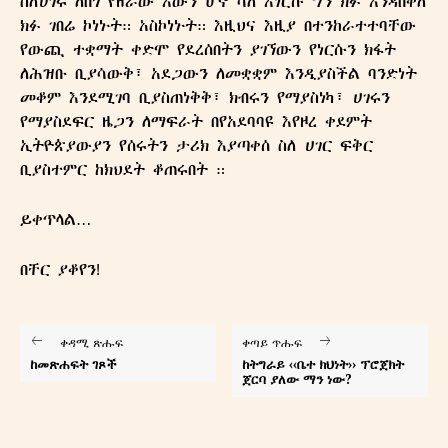
ስለሀገሩ ለበጎ የዘራው እውን ሆኖ ሳለ እነርሱ ግን ክፉ እንዳበቀለ
ክፉ ገበሬ ኮነኑት። አስኮነኑት። እዚህና እዚያ በተንከራተተባቸው
የውጪ ተቋማት ቀድሞ የደረሰበትን ያገኘውን የነርሱን ክፋት
ለሕዝቡ ቢያሳውቅ፣ አደጋውን ለመቋቋም እንዲያስችል ባንድነት
መቆም እንደሚገባ ቢያስጠነቅቅ፣ ክብሩን የማያስነካ፣ ሀገሩን
የማያስደፍር ዜጋን ለማፍራት በየአደባባዩ እየዞረ ቀደምት
Ghion Magazine
ኢትዮጵያውያን የሰሩትን ታሪክ እያጣቀሰ ስለ ሀገር ፍቅር
ግዮን መጽሔት
ቢያስተምር ከክህደት ቆጠሩበት ።
ይቀጥላል…
በቸር ያቆየን!
ቀዳሚ ጽሑፍ
ቀጣይ ጥሑፍ
ከመጽሐፍት ገጾች
ከትግራይ ‹‹ቤተ ክህነት›› ፕሮጀክት
ጀርባ ያለው ማን ነው?
READ OUR MAGAZINE