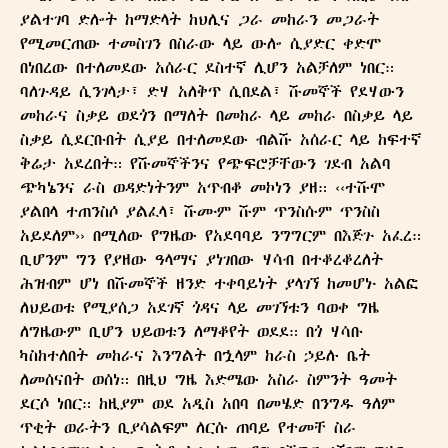
ያልተገባ ድሎት ከማድላት ከህሊና ጋራ መከራን መጋራት
የሚመርጠው ተመስገን በስራው ላይ ውሎ ሲያድር ቀድሞ
በነበረው በተለመደው አሰራር ደስተኛ ሊሆን አልቻለም ነበር።
ባለጉዳይ ሲንገላታ፣ ድሃ አለቅጥ ሲበደል፣ ሹመኞች የደሃውን
መከራና ስቃይ ወደጎን በማለት በመከራ ላይ መከራ በስቃይ ላይ
ስቃይ ሲደርቡበት ሲያይ በተለመደው ብልሹ አሰራር ላይ ከፍተኛ
ቅሬታ አደረበት። የሹመኞችንና የጭፍሮቻቸውን ገደብ አልባ
ጭካኔንና ራስ ወዳድነትንም አጥብቆ መኮነን ያዘ። ‹‹ተሹሞ
ያልበላ ተጠንስሶ ያልፈላ፣ ሹሙም ሹም ጥንስሱም ጥንስስ
አይደለም›› በሚለው የግዜው የአደባባይ ንግግርም በእጅጉ አፈረ።
ቢሆንም ግን የያዘው ዓላማና ያነገበው ሃሳብ በተቆረቆረለት
ሕዝብም ሆነ በሹመኞች ዘንድ ተቀባይነት ያላገኘ ከመሆኑ አልፎ
ለህይወቱ የሚያሰጋ አደገኛ ጎዳና ላይ መገኘቱን ባወቀ ግዜ
ለግዜውም ቢሆን ህይወቱን ለማቆየት ወደደ። በጎ ሃሳቡ
ካስከተለበት መከራና እንግልት በኋላም ከራስ ኃይሉ ቤት
ለመሰናበት ወሰነ። በዚህ ግዜ እድሜው አስራ ስምንት ዓመት
ደርሶ ነበር። ከዚያም ወደ አዲስ አበባ በመሄድ በንግዱ ዓለም
ጥቂት ወራትን ቢያሳልፍም ለርሱ ጠባይ የተመቸ ስራ