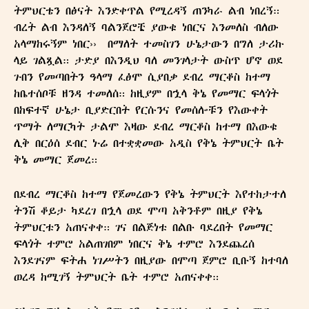
ትምህርቴን በፅናት እንድቀጥል የሚረዳኝ ጠንካራ ልብ ነበረኝ።
ብረት ልብ እንዳለኝ ባልንጀሮቼ ያውቁ ነበርና እንመለስ ብለው
አላማከሩኝም ነበር›› በማለት ተመስገን ሁኔታውን በግለ ታሪኩ
ላይ ገልጿል። ታድያ በእንዲህ ባለ መንገላታት ውስጥ ሆኖ ወደ
ጉበን የመጣበትን ዓላማ ፈፅሞ ሲያበቃ ደብረ ማርቆስ ከተማ
ከቤተሰቦቹ ዘንዳ ተመለሰ። ከዚያም በኋላ ቅኔ የመማር ፍላጎት
በከፍተኛ ሁኔታ ቢያድርበት የርሱንና የመሰሎቹን የእውቀት
ጥማት ለማርካት ታልሞ እዛው ደብረ ማርቆስ ከተማ በእውቁ
ሊቅ በርዕሰ ደብር ኑሬ በተቋቋመው አዲስ የቅኔ ትምህርት ቤት
ቅኔ መማር ጀመረ።
በደብረ ማርቆስ ከተማ የጀመረውን የቅኔ ትምህርት እየተከታተለ
ትንሽ ቆይታ ካደረገ በኋላ ወደ ሞጣ አቅንቶም በዚያ የቅኔ
ትምህርቱን አጠናቀቀ። ገና በልጅነቱ በልቡ ባደረበት የመማር
ፍላጎት ተምሮ አልጠገበም ነበርና ቅኔ ተምሮ እንደጨረሰ
እንደገናም ፍትሐ ነገሥትን በዚያው በሞጣ ጀምሮ ቢቡኝ ከተባለ
ወረዳ ከሚገኝ ትምህርት ቤት ተምሮ አጠናቀቀ።