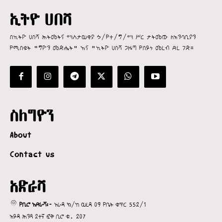
ኢትዮ ሀበሻ
በኢትዮ ሀበሻ ሕትመትና ማስታወቂያ ኃ/የተ/ግ/ማ ሥር ታትመው ለአንባቢያን
የሚበቁት "ግዮን መጽሔት" እና "ኢትዮ ሀበሻ ጋዜጣ የበይነ መረብ ድረ ገጽ።
ስለግዮን
About
Contact us
አድራሻ
የቢሮ አድራሻ፡-
አራዳ ክ/ከ ወረዳ 09 የቤት ቁጥር 552/1
አይዳ ሕንጻ 2ተኛ ፎቅ ቢሮ ቁ. 207