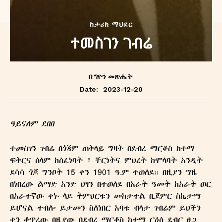
ከታሪክ ማህደር
ተመስገን ገብሬ
በ
ግዮን መጽሔት
2023-12-20
Date:
ዓይናለም
ደበበ
ተመስገን ገብሬ በጎጃም ጠቅላይ ግዛት በደብረ ማርቆስ ከተማ
ፍቅርና ሰላም ከሰፈነባት ፣ ቸርነትና ምህረት ከሞላባት አንዲት
ደሳሳ ጎጆ ግንቦት 15 ቀን 1901 ዓ.ም ተወለደ። በዚያን ግዜ
በነበረው ልማድ አንድ ህፃን በተወለደ በአራት ዓመት ከአራት ወር
በአራተኛው ቀኑ ላይ ትምህርቱን መከታተል ቢጀምር ስኬታማ
ይሆናል ተብሎ ይታመን ስለነበር አባቱ ብላታ ገብሬም ይህችን
ቀን ቆጥረው በዚያው በደብረ ማርቆስ ከተማ ርዕሰ ደብር ፀጋ