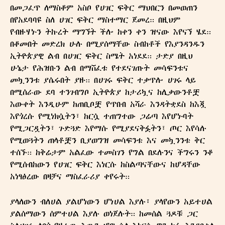
በመጋፈጥ ለማስቆም አስቦ የሀገር ፍቅር ማህበርን በመወጠን
በየአደባባዩ ስለ ሀገር ፍቅር ማስተማር ጀመረ። በዚህም
የብዙሃኑን ትኩረት ማግኘት ችሎ ከቀን ቀን ዝናው እየናኘ ሄደ።
በቆመበት መድረክ ሁሉ በሚያሰማቸው ስብከቶች የእያንዳንዱን
ኢትዮጵያዊ ልብ በሀገር ፍቅር ስሜት አነደደ። ታድያ በዚህ
ሁኔታ የሕዝቡን ልብ በማሸፈቱ የተደናገጡት መሳፍንቱና
መኳንንቱ ያሴሩበት ያዙ። በሀገሩ ፍቅር ተቃጥሎ ሀገሩ ላይ
በሚሰራው ደባ ተንገብግቦ ኢትዮጵያ ከታሪኳና ከሊቃውንቶቿ
እውቀት እንዲሁም ከጠቢቦቿ የጥበብ አሻራ እንዳትቋደስ ከእጇ
እየጎረሱ የሚነክሷትን፣ ከርሷ ተጠግተው ጋሬጣ እየሆኑባት
የሚጋርዷትን፣ ጉድጓድ እየማሱ የሚያደናቅፏትን፣ ጦር እየሳሉ
የሚወጓትን ጠላቶቿን ቢያወግዝ መሳፍንቱ እና መኳንንቱ ቅር
ተሰኙ። ከቅሬታም አልፈው ተመስገን የግል በደሉንና ችግሩን ንቆ
የሚሰብከውን የሀገር ፍቅር እነርሱ ከስልጣናቸውና ከሆዳቸው
አነፃፅረው በዛቻና ማስፈራሪያ ቀየሩት።
ያላለውን ብለሀል ያልሆነውን ሆነሀል እያሉ፣ ያላየውን አይተሀል
ያልሰማውን ሰምተሀል እያሉ ወነጀሉት። ከመሰል ጓዶቹ ጋር