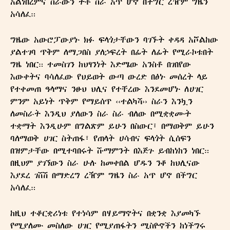
አልነበረምና ስራውን ትቶ ስራ አጥ ሆኖ በችግር ረዥም ግዜን
አሳለፈ።
ግዜው አውሮፓውያኑ ክፉ ፍላጎታቸውን ባገኙት ቀዳዳ አሾልከው
ያልተገባ ጥቅም ለማጋበስ ያለኃፍረት በፊት ለፊት የሚራኮቱበት
ግዜ ነበር። ተመስገን ከህፃንነት እድሜው አንስቶ በገበየው
እውቀትና ባሳለፈው የህይወት ውጣ ውረድ በፅኑ መሰረት ላይ
የተቀመጠ ዓላማና ንፁህ ህሊና የተቸረው እንደመሆኑ ለሀገር
ምንም አይነት ጥቅም የማይሰጥ ‹‹ተልካሻ›› ስራን እንኳን
ለመስራት እንዲህ ያለውን ስራ ስራ ብለው በሚቋቋሙት
ተቋማት እንዲሁም በግልጽም ይሁን በስውር፣ በማወቅም ይሁን
ባለማወቅ ሀገር ስትጠፋ፣ የጠላት ሀሳብና ፍላጎት ሲሰፍን
በዝምታቸው በሚተባበሩት ሹማምንት በእጅጉ ይብከነከን ነበር።
በዚህም ያገኘውን ስራ ሁሉ ከመቀበል ሆዱን ንቆ ከህሊናው
እያደረ ገሸሽ በማድረግ ረዥም ግዜን ስራ አጥ ሆኖ በችግር
አሳለፈ።
ከዚህ ተቆርቋሪነቱ የተነሳም በሃይማኖትና በቋንቋ እያመካኙ
የሚያለሙ መስለው ሀገር የሚያጠፋትን ሚስዮኖችን ከነችግሩ