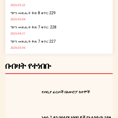
2026-05-22
ግዮን መጽሔት ቅጽ 8 ቁጥር 229
2026-05-04
ግዮን መጽሔት ቅጽ 7 ቁጥር 228
2026-04-21
ግዮን መጽሔት ቅጽ 7 ቁጥር 227
2026-03-06
በብዛት የተነበቡ
የጦቢያ ፈርጦች በአውሮፓ ከተሞች
ነሐሴ 2 ቀን በተለያዩ አካባቢዎች የኤሌክትሪክ ኃይል