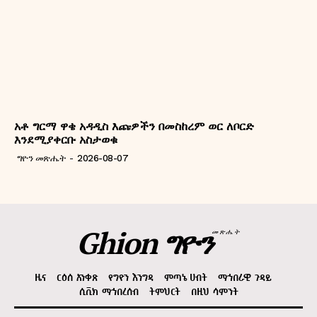
አቶ ግርማ ዋቄ አዳዲስ እጩዎችን በመስከረም ወር ለቦርድ
እንደሚያቀርቡ አስታወቁ
ግዮን መጽሔት
-
2026-08-07
Ghion ግዮን
መጽሔት
ዜና
ርዕሰ አንቀጽ
የግዮን እንግዳ
ምጣኔ ሀብት
ማኅበራዊ ጉዳይ
ሲቪክ ማኅበረሰብ
ትምህርት
በዚህ ሳምንት