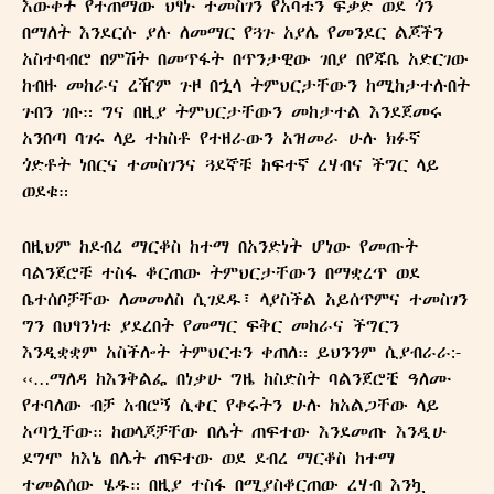
እውቀት የተጠማው ህፃኑ ተመስገን የአባቱን ፍቃድ ወደ ጎን
በማለት እንደርሱ ያሉ ለመማር የጓጉ አያሌ የመንደር ልጆችን
አስተባብሮ በምሽት በመጥፋት በጥንታዊው ገበያ በየጁቤ አድርገው
ከብዙ መከራና ረዥም ጉዞ በኋላ ትምህርታቸውን ከሚከታተሉበት
ጉበን ገቡ። ግና በዚያ ትምህርታቸውን መከታተል እንደጀመሩ
አንበጣ ባገሩ ላይ ተከስቶ የተዘራውን አዝመራ ሁሉ ክፉኛ
ጎድቶት ነበርና ተመስገንና ጓደኞቹ ከፍተኛ ረሃብና ችግር ላይ
ወደቁ።
በዚህም ከደብረ ማርቆስ ከተማ በአንድነት ሆነው የመጡት
ባልንጀሮቹ ተስፋ ቆርጠው ትምህርታቸውን በማቋረጥ ወደ
ቤተሰቦቻቸው ለመመለስ ሲገደዱ፣ ላያስችል አይሰጥምና ተመስገን
ግን በህፃንነቱ ያደረበት የመማር ፍቅር መከራና ችግርን
እንዲቋቋም አስችሎት ትምህርቱን ቀጠለ። ይህንንም ሲያብራራ:-
‹‹…ማለዳ ከእንቅልፌ በነቃሁ ግዜ ከስድስት ባልንጀሮቼ ዓለሙ
የተባለው ብቻ አብሮኝ ሲቀር የቀሩትን ሁሉ ከአልጋቸው ላይ
አጣኋቸው። ከወላጆቻቸው በሌት ጠፍተው እንደመጡ እንዲሁ
ደግሞ ከእኔ በሌት ጠፍተው ወደ ደብረ ማርቆስ ከተማ
ተመልሰው ሄዱ። በዚያ ተስፋ በሚያስቆርጠው ረሃብ እንኳ