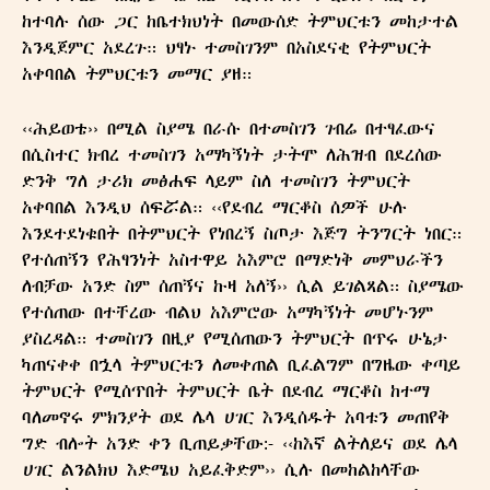
ከተባሉ ሰው ጋር ከቤተክህነት በመውሰድ ትምህርቱን መከታተል
እንዲጀምር አደረጉ። ህፃኑ ተመስገንም በአስደናቂ የትምህርት
አቀባበል ትምህርቱን መማር ያዘ።
‹‹ሕይወቴ›› በሚል ስያሜ በራሱ በተመስገን ገብሬ በተፃፈውና
በሲስተር ክብረ ተመስገን አማካኝነት ታትሞ ለሕዝብ በደረሰው
ድንቅ ግለ ታሪክ መፅሐፍ ላይም ስለ ተመስገን ትምህርት
አቀባበል እንዲህ ሰፍሯል። ‹‹የደብረ ማርቆስ ሰዎች ሁሉ
እንደተደነቁበት በትምህርት የነበረኝ ስጦታ እጅግ ትንግርት ነበር።
የተሰጠኝን የሕፃንነት አስተዋይ አእምሮ በማድነቅ መምህራችን
ለብቻው አንድ ስም ሰጠኝና ኩዛ አለኝ›› ሲል ይገልጻል። ስያሜው
የተሰጠው በተቸረው ብልህ አእምሮው አማካኝነት መሆኑንም
ያስረዳል። ተመስገን በዚያ የሚሰጠውን ትምህርት በጥሩ ሁኔታ
ካጠናቀቀ በኋላ ትምህርቱን ለመቀጠል ቢፈልግም በግዜው ቀጣይ
ትምህርት የሚሰጥበት ትምህርት ቤት በደብረ ማርቆስ ከተማ
ባለመኖሩ ምክንያት ወደ ሌላ ሀገር እንዲሰዱት አባቱን መጠየቅ
ግድ ብሎት አንድ ቀን ቢጠይቃቸው:- ‹‹ከእኛ ልትለይና ወደ ሌላ
ሀገር ልንልክህ እድሜህ አይፈቅድም›› ሲሉ በመከልከላቸው