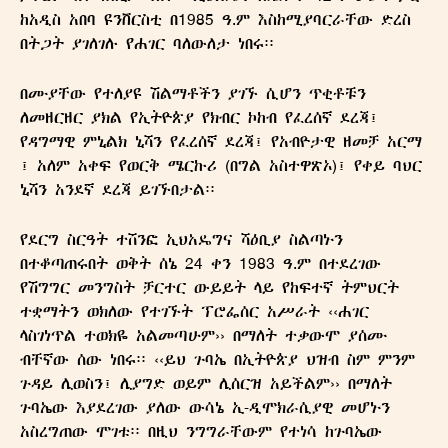
ከአዲስ አበባ ዩንቨርስቲ በ1985 ዓ.ም እስከሚያባርራቸው ድረስ
በትጋት ያገለገሉ የሐገር ባለውለታ ነበሩ፡፡
በሙያቸው የተለያዩ ሽልማቶችን ያገኙ ሲሆን ጥቂቶቹን
ለመዘርዘር ያክል የኢትዮጵያ የክብር ኮከብ የፈረሰኛ ደረጃ፤
የዳግማዊ ምኒልክ ኒሻን የፈረሰኛ ደረጃ፤ የአብዮታዊ ዘመቻ አርማ
፤ አለም አቀፍ የወርቅ ሜርኩሪ (በግል አስተዋጽኦ)፤ የቀይ ባህር
ኒሻን አንደኛ ደረጃ ይገኙበታል፡፡
የደርግ ስርዓት ተሸንፎ ኢህአዴግና ሻዕቢያ ስልጣኑን
በተቆጣጠሩበት ወቅት ሰኔ 24 ቀን 1983 ዓ.ም በተደረገው
የሽግግር መንግስት ቻርተር ውይይት ላይ የከፍተኛ ትምህርት
ተቋማትን ወክለው የተገኙት ፕሮፌሰር አሥራት ‹‹ሐገር
ላስገነጥል ተወክዬ አልመጣሁም›› በማለት ተቃውሞ ያሰሙ
ብቸኛው ሰው ነበሩ፡፡ ‹‹ይህ ጉባኤ በኢትዮጵያ ህዝብ ስም ምንም
ጉዳይ ሊወስን፤ ሊያግድ ወይም ሊሰርዝ አይችልም›› በማለት
ጉባኤው እያደረገው ያለው ውሳኔ ኢ-ዲሞክራሲያዊ መሆኑን
አስረግጠው ሞገቱ፡፡ በዚህ ንግግራቸውም የተነሳ ከጉባኤው