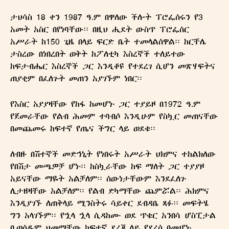
ታህሳስ 18 ቀን 1987 ዓ.ም በዋለው ችሎት ፕሮፌሰሩን የ3
አመት አስር በየነባቸው፡፡ በዚህ ሒደት ውስጥ ፕሮፌሰር
አሥራት ከ150 ጊዜ በላይ ፍርድ ቤት ተመላልሰዋል፡፡ ከርቸሌ
ታስረው በነበረበት ወቅት ከፖለቲካ እስረኞች ተለይተው
ከፍታብሔር እስረኞች ጋር እንዲቆዩ የተደረገ ሲሆን መጽሃፍትና
ጠያቂም በፈለጉት መጠን አያገኙም ነበር፡፡
የእስር አያያዛቸው የከፋ ከመሆኑ ጋር ተያይዞ በ1972 ዓ.ም
የጀመራቸው የልብ ሕመም ተባብሶ እንዲሁም የስኳር መጠናቸው
በመጨመሩ ከፍተኛ የጤና ችግር ላይ ወደቁ፡፡
ለብዙ በሽተኞች መድኀኒት የነበሩት አሥራት ህክምና ተከልክለው
የበሽታ መጫዎቻ ሆኑ፡፡ ከስኳራቸው ከፍ ማለት ጋር ተያያዞ
አይናቸው ማዬት አልቻለም፡፡ ሰውነታቸውም እንደፈለጉ
ሊታዘዛቸው አልቻለም፡፡ የልብ ድካማቸው ጨምሯል፡፡ ሕክምና
እንዲያገኙ ለጠቅላይ ሚንስትሩ ሳይቀር ደብዳቤ ጻፉ፡፡ መፍትሄ
ግን አላገኙም፡፡ የኋላ ኋላ ሲዳከሙ ወደ ጥቁር አንበሳ ሆስፒታል
ቢወሰዱም ህመማቸው ከፍተኛ ደረጃ ላይ የደረሰ በመሆኑ