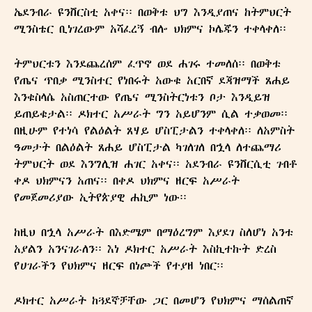
ኤደንብራ ዩንቨርስቲ አቀና፡፡ በወቅቱ ህግ እንዲያጠና ከትምህርት
ሚንስቴር ቢነገረውም አሻፈረኝ ብሎ ህክምና ኮሌጁን ተቀላቀለ፡፡
ትምህርቱን እንደጨረሰም ፈጥኖ ወደ ሐገሩ ተመለሰ፡፡ በወቅቱ
የጤና ጥበቃ ሚንስተር የነበሩት አውቁ አርበኛ ደጃዝማች ጸሐይ
እንቁስላሴ አስጠርተው የጤና ሚንስትርነቱን ቦታ እንዲይዝ
ይጠይቁታል፡፡ ዶክተር አሥራት ግን አይሆንም ሲል ተቃወመ፡፡
በዚሁም የተነሳ የልዕልት ጸሃይ ሆስፒታልን ተቀላቀለ፡፡ ለአምስት
ዓመታት በልዕልት ጸሐይ ሆስፒታል ካገለገለ በኋላ ለተጨማሪ
ትምህርት ወደ እንግሊዝ ሐገር አቀና፡፡ አደንብራ ዩንቨርሲቲ ገብቶ
ቀዶ ህክምናን አጠና፡፡ በቀዶ ህክምና ዘርፍ አሥራት
የመጀመሪያው ኢትየጵያዊ ሐኪም ነው፡፡
ከዚህ በኋላ አሥራት በእድሜም በማዕረግም እያደገ ስለሆነ አንቱ
አያልን አንናገራለን፡፡ እነ ዶክተር አሥራት እስኪተኩት ድረስ
የሀገራችን የህክምና ዘርፍ በነጮች የተያዘ ነበር፡፡
ዶክተር አሥራት ከጓደኞቻቸው ጋር በመሆን የህክምና ማሰልጠኛ