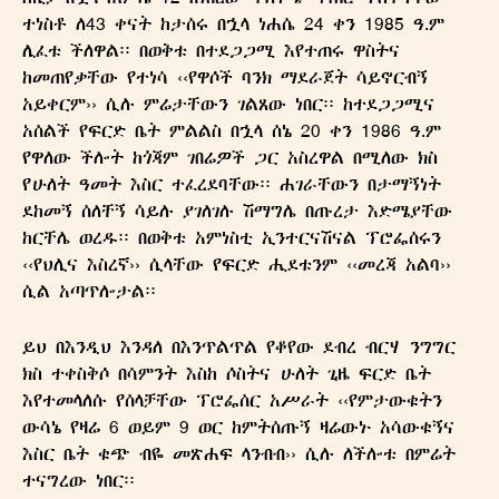
ተነስቶ ለ43 ቀናት ከታሰሩ በኋላ ነሐሴ 24 ቀን 1985 ዓ.ም
ሊፈቱ ችለዋል፡፡ በወቅቱ በተደጋጋሚ እየተጠሩ ዋስትና
ከመጠየቃቸው የተነሳ ‹‹የዋሶች ባንክ ማደራጀት ሳይኖርብኝ
አይቀርም›› ሲሉ ምሬታቸውን ገልጸው ነበር፡፡ ከተደጋጋሚና
አሰልች የፍርድ ቤት ምልልስ በኋላ ሰኔ 20 ቀን 1986 ዓ.ም
የዋለው ችሎት ከጎጃም ገበሬዎች ጋር አስረዋል በሚለው ክስ
የሁለት ዓመት እስር ተፈረደባቸው፡፡ ሐገራቸውን በታማኝነት
ደከመኝ ሰለቸኝ ሳይሉ ያገለገሉ ሽማግሌ በጡረታ እድሜያቸው
ከርቸሌ ወረዱ፡፡ በወቅቱ አምነስቲ ኢንተርናሽናል ፕሮፌሰሩን
‹‹የህሊና እስረኛ›› ሲላቸው የፍርድ ሒደቱንም ‹‹መረጃ አልባ››
ሲል አጣጥሎታል፡፡
ይህ በእንዲህ እንዳለ በእንጥልጥል የቆየው ደብረ ብርሃ ንግግር
ክስ ተቀስቅሶ በሳምንት እስከ ሶስትና ሁለት ጊዜ ፍርድ ቤት
እየተመላለሱ የሰላቻቸው ፕሮፌሰር አሥራት ‹‹የምታውቁትን
ውሳኔ የዛሬ 6 ወይም 9 ወር ከምትሰጡኝ ዛሬውኑ አሳውቁኝና
እስር ቤት ቁጭ ብዬ መጽሐፍ ላንብብ›› ሲሉ ለችሎቱ በምሬት
ተናግረው ነበር፡፡