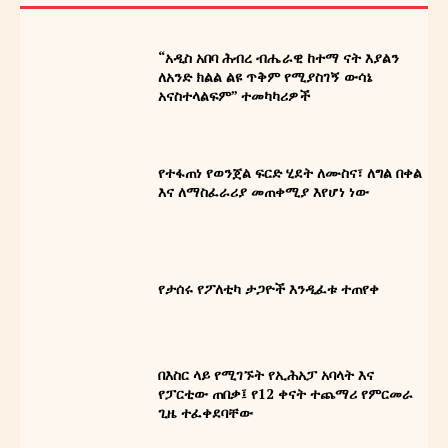
“አዲስ አበባ ሕብረ ብሔራዊ ከተማ ናት እያልን
ለአንድ ክልል ልዩ ጥቅም የሚያስገኝ ውሳኔ
አናስተላልፍም” ተመካካሪዎች
የተፋጠነ የወንጀል ፍርድ ሂደት ለሙስና፣ ለግል በቀል
እና ለማስፈራሪያ መጠቀሚያ እየሆነ ነው
የታሰሩ የፖለቲካ ታጋዮች እንዲፈቱ ተጠየቀ
በእስር ላይ የሚገኙት የኢሕአፓ አባላት እና
የፓርቲው ጠበቃ፤ የ12 ቀናት ተጨማሪ የምርመራ
ጊዜ ተፈቀደባቸው