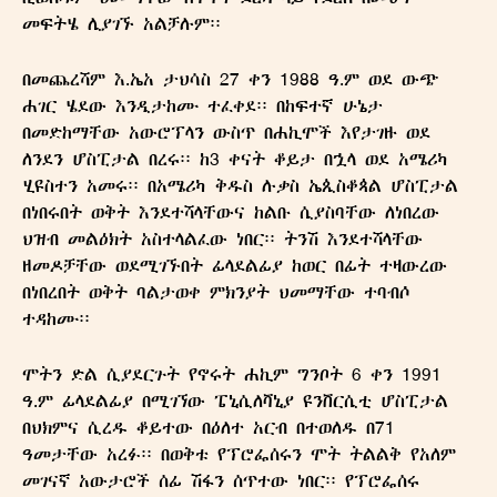
መፍትሄ ሊያገኙ አልቻሉም፡፡
በመጨረሻም እ.ኤአ ታህሳስ 27 ቀን 1988 ዓ.ም ወደ ውጭ
ሐገር ሄደው እንዲታከሙ ተፈቀደ፡፡ በከፍተኛ ሁኔታ
በመድከማቸው አውሮፕላን ውስጥ በሐኪሞች እየታገዙ ወደ
ለንደን ሆስፒታል በረሩ፡፡ ከ3 ቀናት ቆይታ በኋላ ወደ አሜሪካ
ሂዩስተን አመሩ፡፡ በአሜሪካ ቅዱስ ሉቃስ ኤጲስቆጳል ሆስፒታል
በነበሩበት ወቅት እንደተሻላቸውና ከልቡ ሲያስባቸው ለነበረው
ህዝብ መልዕክት አስተላልፈው ነበር፡፡ ትንሽ እንደተሻላቸው
Ghion Magazine
ዘመዶቻቸው ወደሚገኙበት ፊላደልፊያ ከወር በፊት ተዛውረው
ግዮን መጽሔት
በነበረበት ወቅት ባልታወቀ ምክንያት ህመማቸው ተባብሶ
ተዳከሙ፡፡
ሞትን ድል ሲያደርጉት የኖሩት ሐኪም ግንቦት 6 ቀን 1991
ዓ.ም ፊላደልፊያ በሚገኘው ፔኒሲለቫኒያ ዩንቨርሲቲ ሆስፒታል
በህክምና ሲረዱ ቆይተው በዕለተ አርብ በተወለዱ በ71
ዓመታቸው አረፉ፡፡ በወቅቱ የፕሮፌሰሩን ሞት ትልልቅ የአለም
መገናኛ አውታሮች ሰፊ ሽፋን ሰጥተው ነበር፡፡ የፕሮፌሰሩ