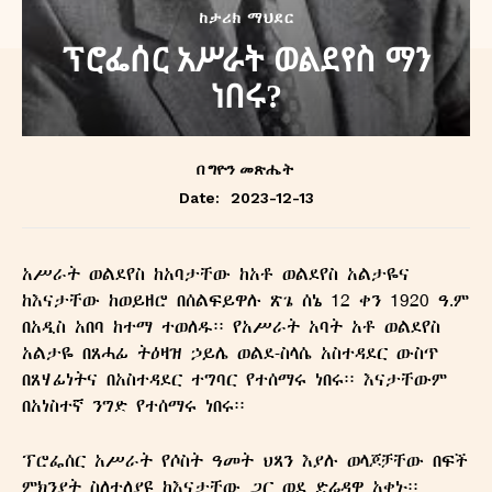
ከታሪክ ማህደር
ፕሮፌሰር አሥራት ወልደየስ ማን
ነበሩ?
በ
ግዮን መጽሔት
2023-12-13
Date:
አሥራት ወልደየስ ከአባታቸው ከአቶ ወልደየስ አልታዬና
ከእናታቸው ከወይዘሮ በሰልፍይዋሉ ጽጌ ሰኔ 12 ቀን 1920 ዓ.ም
በአዲስ አበባ ከተማ ተወለዱ፡፡ የአሥራት አባት አቶ ወልደየስ
አልታዬ በጸሓፊ ትዕዛዝ ኃይሌ ወልደ-ስላሴ አስተዳደር ውስጥ
በጸሃፊነትና በአስተዳደር ተግባር የተሰማሩ ነበሩ፡፡ እናታቸውም
በአነስተኛ ንግድ የተሰማሩ ነበሩ፡፡
ፕሮፌሰር አሥራት የሶስት ዓመት ህጻን እያሉ ወላጆቻቸው በፍች
ምክንያት ስለተለያዩ ከእናታቸው ጋር ወደ ድሬዳዋ አቀኑ፡፡