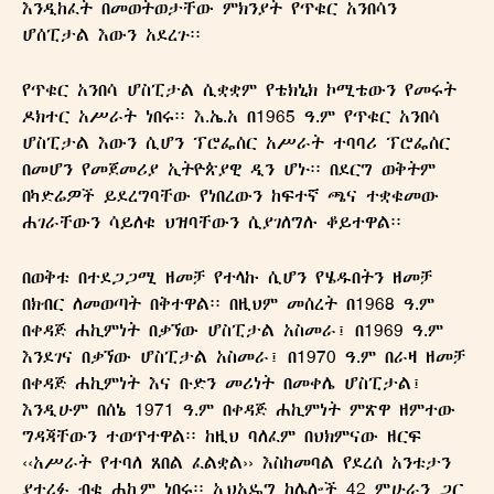
እንዲከፈት በመወትወታቸው ምክንያት የጥቁር አንበሳን
ሆሰፒታል እውን አደረጉ፡፡
የጥቁር አንበሳ ሆስፒታል ሲቋቋም የቴክኒክ ኮሚቴውን የመሩት
ዶክተር አሥራት ነበሩ፡፡ እ.ኤ.አ በ1965 ዓ.ም የጥቁር አንበሳ
ሆስፒታል እውን ሲሆን ፕሮፌሰር አሥራት ተባባሪ ፕሮፌሰር
በመሆን የመጀመሪያ ኢትዮጵያዊ ዲን ሆኑ፡፡ በደርግ ወቅትም
በካድሬዎች ይደረግባቸው የነበረውን ከፍተኛ ጫና ተቋቁመው
ሐገራቸውን ሳይለቁ ህዝባቸውን ሲያገለግሉ ቆይተዋል፡፡
በወቅቱ በተደጋጋሚ ዘመቻ የተላኩ ሲሆን የሄዱበትን ዘመቻ
በክብር ለመወጣት በቅተዋል፡፡ በዚህም መሰረት በ1968 ዓ.ም
በቀዳጅ ሐኪምነት በቃኘው ሆስፒታል አስመራ፤ በ1969 ዓ.ም
እንደገና በቃኘው ሆስፒታል አስመራ፤ በ1970 ዓ.ም በራዛ ዘመቻ
በቀዳጅ ሐኪምነት እና ቡድን መሪነት በመቀሌ ሆስፒታል፤
እንዲሁም በሰኔ 1971 ዓ.ም በቀዳጅ ሐኪምነት ምጽዋ ዘምተው
ግዳጃቸውን ተወጥተዋል፡፡ ከዚህ ባለፈም በህክምናው ዘርፍ
‹‹አሥራት የተባለ ጸበል ፈልቋል›› እስከመባል የደረሰ አንቱታን
ያተረፉ ብቁ ሐኪም ነበሩ፡፡ ኢህአዴግ ከሌሎች 42 ምሁራን ጋር