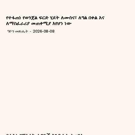
የተፋጠነ የወንጀል ፍርድ ሂደት ለሙስና፣ ለግል በቀል እና
ለማስፈራሪያ መጠቀሚያ እየሆነ ነው
ግዮን መጽሔት
-
2026-08-08