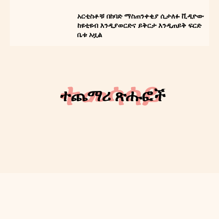
አርቲስቶቹ በከባድ ማስጠንቀቂያ ሲታለፉ ቪዲዮው
ከዩቲዩብ እንዲያወርድና ይቅርታ እንዲጠይቅ ፍርድ
ቤቱ አዟል
ተመሳሳይ
ተጨማሪ ጽሑፎች