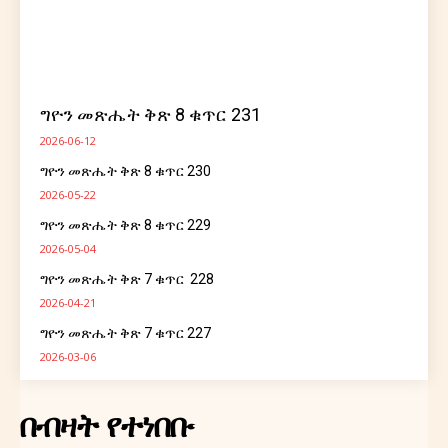
ግዮን መጽሔት ቅጽ 8 ቁጥር 231
2026-06-12
ግዮን መጽሔት ቅጽ 8 ቁጥር 230
2026-05-22
ግዮን መጽሔት ቅጽ 8 ቁጥር 229
2026-05-04
ግዮን መጽሔት ቅጽ 7 ቁጥር 228
2026-04-21
ግዮን መጽሔት ቅጽ 7 ቁጥር 227
2026-03-06
በብዛት የተነበቡ