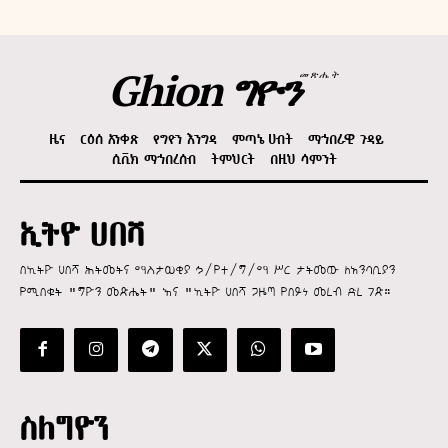
Ghion ግዮን
መጽሔት
ዜና
ርዕሰ አንቀጽ
የግዮን እንግዳ
ምጣኔ ሀብት
ማኅበራዊ ጉዳይ
ሲቪክ ማኅበረሰብ
ትምህርት
በዚህ ሳምንት
ኢትዮ ሀበሻ
በኢትዮ ሀበሻ ሕትመትና ማስታወቂያ ኃ/የተ/ግ/ማ ሥር ታትመው ለአንባቢያን
የሚበቁት "ግዮን መጽሔት" እና "ኢትዮ ሀበሻ ጋዜጣ የበይነ መረብ ድረ ገጽ።
ስለግዮን