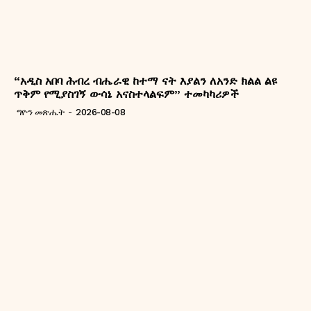
“አዲስ አበባ ሕብረ ብሔራዊ ከተማ ናት እያልን ለአንድ ክልል ልዩ
ጥቅም የሚያስገኝ ውሳኔ አናስተላልፍም” ተመካካሪዎች
ግዮን መጽሔት
-
2026-08-08