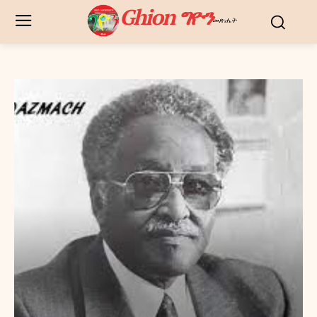
Ghion ግዮን
መጽሔት