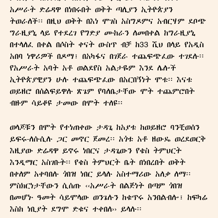
አሥራት ድሬዳዋ በነበሩበት ወቅት ጣሊያን ኢትዮጵያን
ትወራለች፡፡ በዚህ ወቅት በእነ ሞገስ አስግዶምና አብርሃም ደቦጭ
ግራዚያኒ ላይ የተደረገ የግድያ ሙከራን ለመበቀል ከግራዚያኒ
በተላለፈ በቀል በሶስት ቀናት ውስጥ ብቻ ከ33 ሺህ በላይ የአዲስ
አበባ ነዋሪዎች በዶማ፤ በአካፋና በገጀራ ተጨፍጭፈው ተገደሉ፡፡
የአሥራት አባት አቶ ወልደየስ አልታዬም እንደ ሌሎች
ኢትዮጵያዊያን ሁሉ ተጨፍጭፈው በአርበኝነት ሞቱ፡፡ እናቱ
ወይዘሮ በሰልፍይዋሉ ጽጌም የባለቤታቸው ሞት ተጨምሮበት
ብዙም ሳይቆዩ ታመው በሞት ተለዩ፡፡
ወላጆቹን በሞት የተነጠቀው ታዳጊ ከአያቱ ከወይዘሮ ባንቺወሰን
ይፍሩ-ለሱሲሉ ጋር መኖር ጀመረ፡፡ አጎቱ አቶ ዘውዴ ወረደወርቅ
እዚያው ድሬዳዋ ይኖሩ ነበርና ታዳጊውን የቄስ ትምህርት
እንዲማር አስገቡት፡፡ የቄስ ትምህርት ቤት በነበረበት ወቅት
በቀለም አቀባበሉ ጎበዝ ነበር ይላሉ አስተማሪው አለቃ ለማ፡፡
ምስክርነታቸውን ሲሰጡ ‹‹አሥራት በልጅነት በጣም ጎበዝ
በመሆኑ ዓመት ሳይሞላው ወንጌሉን ከቁጥሩ አንበልብሎ፤ ከፍካሬ
እስከ ነቢያት ደግሞ ድቁና ተቀበለ›› ይላሉ፡፡