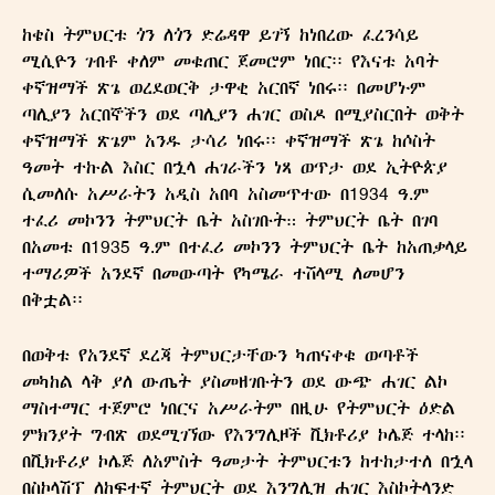
ከቄስ ትምህርቱ ጎን ለጎን ድሬዳዋ ይገኝ ከነበረው ፈረንሳይ
ሚሲዮን ገብቶ ቀለም መቁጠር ጀመሮም ነበር፡፡ የእናቱ አባት
ቀኛዝማች ጽጌ ወረደወርቅ ታዋቂ አርበኛ ነበሩ፡፡ በመሆኑም
ጣሊያን አርበኞችን ወደ ጣሊያን ሐገር ወስዶ በሚያስርበት ወቅት
ቀኛዝማች ጽጌም አንዱ ታሳሪ ነበሩ፡፡ ቀኛዝማች ጽጌ ከሶስት
ዓመት ተኩል እስር በኋላ ሐገራችን ነጻ ወጥታ ወደ ኢትዮጵያ
ሲመለሱ አሥራትን አዲስ አበባ አስመጥተው በ1934 ዓ.ም
ተፈሪ መኮንን ትምህርት ቤት አስገቡት። ትምህርት ቤት በገባ
በአመቱ በ1935 ዓ.ም በተፈሪ መኮንን ትምህርት ቤት ከአጠቃላይ
ተማሪዎች አንደኛ በመውጣት የካሜራ ተሸላሚ ለመሆን
በቅቷል፡፡
በወቅቱ የአንደኛ ደረጃ ትምህርታቸውን ካጠናቀቁ ወጣቶች
መካከል ላቅ ያለ ውጤት ያስመዘገቡትን ወደ ውጭ ሐገር ልኮ
ማስተማር ተጀምሮ ነበርና አሥራትም በዚሁ የትምህርት ዕድል
ምክንያት ግብጽ ወደሚገኘው የእንግሊዞች ቪክቶሪያ ኮሌጅ ተላከ፡፡
በቪክቶሪያ ኮሌጅ ለአምስት ዓመታት ትምህርቱን ከተከታተለ በኋላ
በስኮላሽፕ ለከፍተኛ ትምህርት ወደ እንግሊዝ ሐገር እስኮትላንድ