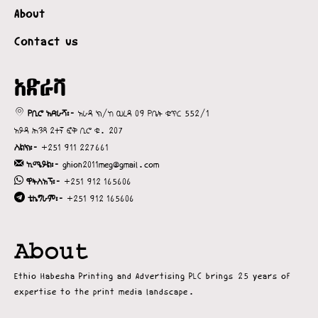
About
Contact us
አድራሻ
የቢሮ አድራሻ፡-
አራዳ ክ/ከ ወረዳ 09 የቤት ቁጥር 552/1
አይዳ ሕንጻ 2ተኛ ፎቅ ቢሮ ቁ. 207
ስልክ፡-
+251 911 227661
ኢሜይል፡-
ghion2011meg@gmail.com
ዋትስአፕ፡-
+251 912 165606
ቴሌግራም፡-
+251 912 165606
About
Ethio Habesha Printing and Advertising PLC brings 25 years of
expertise to the print media landscape.