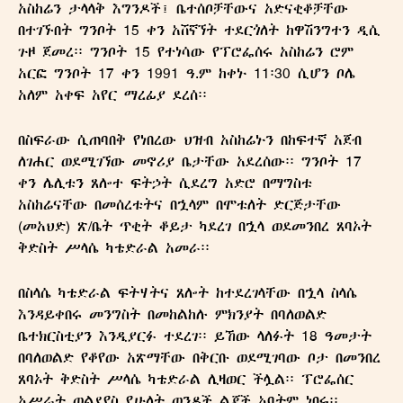
አስከሬን ታላላቅ እግንዶች፤ ቤተሰቦቻቸውና አድናቂቆቻቸው
በተገኙበት ግንቦት 15 ቀን አሸኛኘት ተደርጎለት ከዋሽንግተን ዲሲ
ጉዞ ጀመረ፡፡ ግንቦት 15 የተነሳው የፕሮፌሰሩ አስከሬን ሮም
አርፎ ግንቦት 17 ቀን 1991 ዓ.ም ከቀኑ 11፡30 ሲሆን ቦሌ
READ OUR MAGAZINE
አለም አቀፍ አየር ማረፊያ ደረሰ፡፡
በስፍራው ሲጠባበቅ የነበረው ህዝብ አስከሬኑን በከፍተኛ አጀብ
ለገሐር ወደሚገኘው መኖሪያ ቤታቸው አደረሰው፡፡ ግንቦት 17
ኢትዮ ሐበሻ ኅትመትና ማስታወቂያ ኃ/
ቀን ሌሊቱን ጸሎተ ፍትኃት ሲደረግ አድሮ በማግስቱ
አስከሬናቸው በመሰረቱትና በኋላም በሞቱለት ድርጅታቸው
የት/የግ/ማ
(መአህድ) ጽ/ቤት ጥቂት ቆይታ ካደረገ በኋላ ወደመንበረ ጸባኦት
ቅድስት ሥላሴ ካቴድራል አመራ፡፡
About
በስላሴ ካቴድራል ፍትሃትና ጸሎት ከተደረገላቸው በኋላ ስላሴ
Contact us
እንዳይቀበሩ መንግስት በመከልከሉ ምክንያት በባለወልድ
ቤተክርስቲያን እንዲያርፉ ተደረገ፡፡ ይኸው ላለፉት 18 ዓመታት
በባለወልድ የቆየው አጽማቸው በቅርቡ ወደሚገባው ቦታ በመንበረ
ጸባኦት ቅድስት ሥላሴ ካቴድራል ሊዛወር ችሏል፡፡ ፕሮፌሰር
አሥራት ወልደየስ የሁለት ወንዶች ልጆች አባትም ነበሩ፡፡