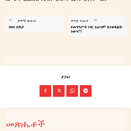
ቀዳሚ ጽሑፍ
ቀጣይ ጥሑፍ
የኮሶ በሽታ
የመንግሥት ነገር አሁንም እንቆቅልሽ
ነውን?!
ያጋሩ!
መጽሔቶች