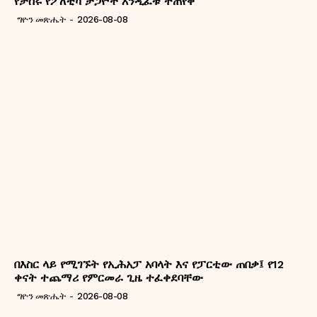
የታሰሩ የፖለቲካ ታጋዮች እንዲፈቱ ተጠየቀ
ግዮን መጽሔት
-
2026-08-08
በእስር ላይ የሚገኙት የኢሕአፓ አባላት እና የፓርቲው ጠበቃ፤ የ12
ቀናት ተጨማሪ የምርመራ ጊዜ ተፈቀደባቸው
ግዮን መጽሔት
-
2026-08-08