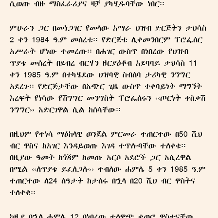
ሲወጡ ብዙ ማስፈራሪያና ዛቻ ያካሂዱባቸው ነበር፡፡
ምሁራን ጋር በመነጋገር የመላው አማራ ህዝብ ድርጅትን ታህሳስ
2 ቀን 1984 ዓ.ም መሰረቱ፡፡ የድርጅቱ ሊቀመንበርም ፕሮፌሰር
አሥራት ሆነው ተመረጡ፡፡ በሐገር ውስጥ በነበረው የህዝብ
ጥያቄ መሰረት በደብረ ብርሃን ዘርያዕቆብ አደባባይ ታህሳስ 11
ቀን 1985 ዓ.ም በተካሄደው ህዝባዊ ስብሰባ ታሪካዊ ንግግር
አደረጉ፡፡ የድርጅታቸው በአጭር ጊዜ ውስጥ ተቀባይነት ማግኘት
እረፍት የነሳው የሽግግር መንግስት ፕሮፌሰሩን ‹‹ጦርነት ቀስቃሽ
ንግግር›› አድርገዋል ሲል ከሰሳቸው፡፡
በዚህም የተነሳ ማዕከላዊ ወንጀል ምርመራ ተጠርተው በ50 ሺህ
ብር ዋስና ከአገር እንዳይወጡ እገዳ ተጥሎባቸው ተለቀቁ፡፡
በዚያው ዓመት ከጎጃም ከመጡ አርሶ አደሮች ጋር አሲረዋል
በሚል ‹‹ለጥያቄ ይፈለጋሉ›› ተብለው ሐምሌ 5 ቀን 1985 ዓ.ም
ተጠርተው ለ24 ሰዓታት ከታሰሩ በኋላ በ20 ሺህ ብር ዋስትና
ተለቀቁ፡፡
ከዚያ በኋላ ሐምሌ 12 በነበረው ተለዋጭ ቀጠሮ ዋስተናቸው