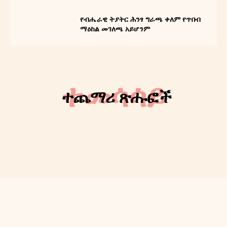
የብሔራዊ ትያትር ሕንፃ ግራጫ ቀለም የጥበብ
ማዕከል መገለጫ አይሆንም
ተመሳሳይ
ተጨማሪ ጽሑፎች