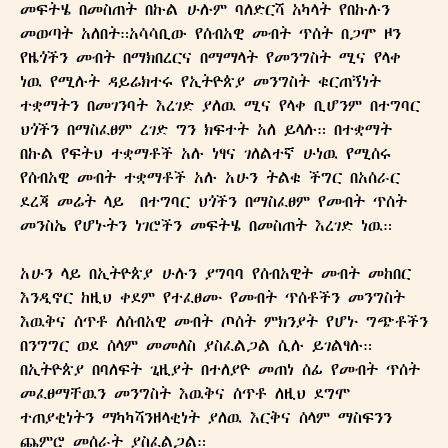
መፍትሄ በመስጠት በኩል ሁሉም ባለድርሻ አካላት የበኩሉን
መወጣት አለበት።አሳሳቢው የሰብአዊ መብት ጥሰት በጋሞ ዞን
የዜጎችን መብት በማክበረርና በማማላት የመንግስት ሚና የላቀ
ነዉ የሚሉት ዳይሬክተሩ የኢትዮጵያ መንግስት ቁርጠኝነት
ተቋማትን በመገንባት እረገድ ያለዉ ሚና የላቀ ቢሆንም በተግባር
ህጎችን በማስፈፀም ረገድ ግን ክፍተት አለ ይላሉ። በተቋማት
በኩል የፍትህ ተቋማቶች አሉ ነፃና ገለልተኛ ሁነዉ የሚሰሩ
የሰብአዊ መብት ተቋማቶች አሉ አሁን ትልቁ ችግር በአሰራር
ደረጃ መሬት ላይ በተግባር ህጎችን በማስፈፀም የመብት ጥሰት
መንስኤ የሆኑትን ነገሮችን መፍትሄ በመስጠት እረገድ ነዉ።
አሁን ላይ በኢትዮጵያ ሁሉን ያግባባ የሰብአዊት መብት መከበር
እንዲኖር ከዚህ ቀደም የተፈፀሙ የመብት ጥሰቶችን መንግስት
እዉቅና ሰጥቶ ለሰብአዊ መብት ጦሰት ምክንያት የሆኑ ግጭቶችን
በንግግር ወደ ሰላም መመለስ ያስፈልጋል ሲሉ ይገልፃሉ።
በኢትዮጵያ በባለፍት ጊዚያት በተለያዮ መጠነ ሰፊ የመብት ጥሰት
መፈፀማቸዉን መንግስት እዉቅና ሰጥቶ ለዚህ ደግሞ
ተጠያቂነትን ማካካሻንዘላቂነት ያለዉ እርቅና ሰላም ማስፍንን
ጨምሮ መሰራት ያስፈልጋል።