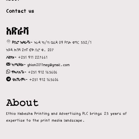
Contact us
አድራሻ
የቢሮ አድራሻ፡-
አራዳ ክ/ከ ወረዳ 09 የቤት ቁጥር 552/1
አይዳ ሕንጻ 2ተኛ ፎቅ ቢሮ ቁ. 207
ስልክ፡-
+251 911 227661
ኢሜይል፡-
ghion2011meg@gmail.com
ዋትስአፕ፡-
+251 912 165606
ቴሌግራም፡-
+251 912 165606
About
Ethio Habesha Printing and Advertising PLC brings 25 years of
expertise to the print media landscape.