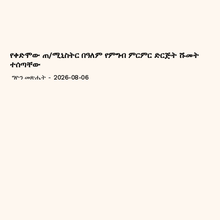
የቀድሞው ጠ/ሚኒስትር በዓለም የምግብ ምርምር ድርጅት ሹመት
ተሰጣቸው
ግዮን መጽሔት
-
2026-08-06