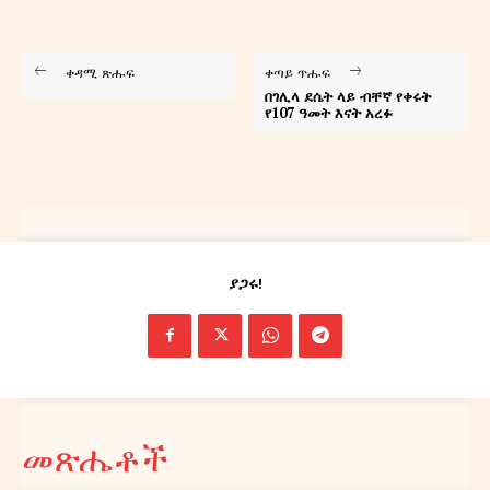
ቀዳሚ ጽሑፍ
ቀጣይ ጥሑፍ
በገሊላ ደሴት ላይ ብቸኛ የቀሩት
የ107 ዓመት እናት አረፉ
ያጋሩ!
መጽሔቶች