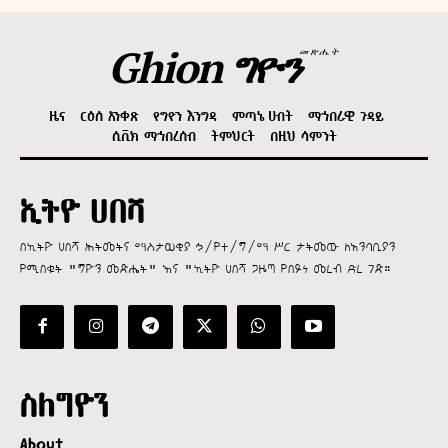
Ghion ግዮን
መጽሔት
ዜና
ርዕሰ አንቀጽ
የግዮን እንግዳ
ምጣኔ ሀብት
ማኅበራዊ ጉዳይ
ሲቪክ ማኅበረሰብ
ትምህርት
በዚህ ሳምንት
ኢትዮ ሀበሻ
በኢትዮ ሀበሻ ሕትመትና ማስታወቂያ ኃ/የተ/ግ/ማ ሥር ታትመው ለአንባቢያን
የሚበቁት "ግዮን መጽሔት" እና "ኢትዮ ሀበሻ ጋዜጣ የበይነ መረብ ድረ ገጽ።
ስለግዮን
About