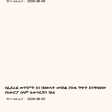
ግዮን መጽሔት
-
2026-08-06
በፌደራል መንግሥት እና በህወሓት መካከል ያለዉ ግጭት እንዳሳሰበው
የአውሮፓ ሰላም ፋውንዴሽን ገለፀ
ግዮን መጽሔት
-
2026-08-05