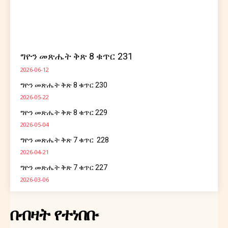
Ghion Magazine
ግዮን መጽሔት
ግዮን መጽሔት ቅጽ 8 ቁጥር 231
2026-06-12
ግዮን መጽሔት ቅጽ 8 ቁጥር 230
2026-05-22
ግዮን መጽሔት ቅጽ 8 ቁጥር 229
2026-05-04
ግዮን መጽሔት ቅጽ 7 ቁጥር 228
READ OUR MAGAZINE
2026-04-21
ግዮን መጽሔት ቅጽ 7 ቁጥር 227
2026-03-06
ኢትዮ ሐበሻ ኅትመትና ማስታወቂያ ኃ/
በብዛት የተነበቡ