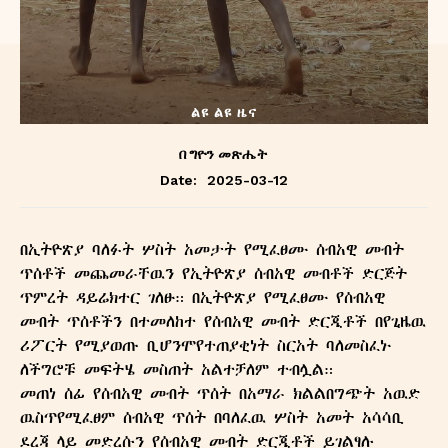
ልዩ ልዩ ዜና
በ
ግዮን መጽሔት
2025-03-12
Date:
በኢትዮጽያ ባለፉት ሦስት አመታት የሚፈፀሙ ሰብአዊ መብት
ጥሰቶች መጨመራቸዉን የኢትዮጽያ ሰብአዊ መብቶች ድርጅት
ጥምረት ዳይሬክተር ገለፁ። በኢትዮጽያ የሚፈፀሙ የሰብአዊ
መብት ጥሰቶችን በተመለከተ የሰብአዊ መብት ድርጂቶች በየጊዜዉ
ሪፖርት የሚያወጡ ቢሆንሞየተጠያቂነት ስርአት ባለመስፈኑ
ለችግሮቹ መፍትሄ መስጠት አልተቻለም ተብሏል።
መጠነ ሰፊ የሰብአዊ መብት ጥሰት በአማራ ክልልበግጭት አዉድ
ዉስጥየሚፈፀም ሰብአዊ ጥሰት በባለፈዉ ሦስት አመት አሳሳቢ
ደረጃ ላይ መድረሱን የሰብአዊ መብት ድርጂቶች ይገልፃሉ