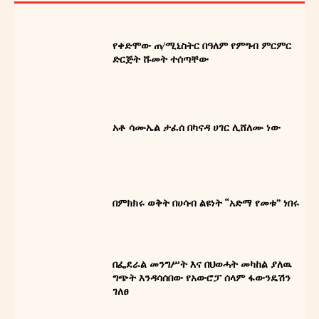
የት/የግ/ማ
About
የቀድሞው ጠ/ሚኒስትር በዓለም የምግብ ምርምር
ድርጅት ሹመት ተሰጣቸው
Contact us
አቶ ሳሙኤል ታፈሰ በካናዳ ሀገር ሊሸለሙ ነው
በምክክሩ ወቅት በሀሳብ ልዩነት “አድማ የመቱ” ነበሩ
በፌደራል መንግሥት እና በህወሓት መካከል ያለዉ
ግጭት እንዳሳሰበው የአውሮፓ ሰላም ፋውንዴሽን
ገለፀ