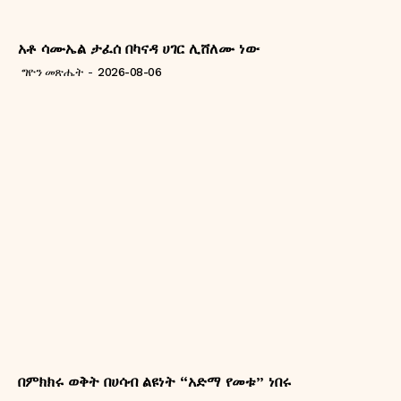
አቶ ሳሙኤል ታፈሰ በካናዳ ሀገር ሊሸለሙ ነው
ግዮን መጽሔት
-
2026-08-06
በምክክሩ ወቅት በሀሳብ ልዩነት “አድማ የመቱ” ነበሩ