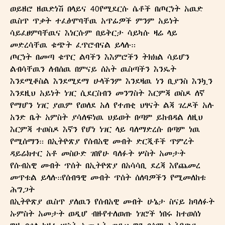
ወይዘሮ ዘዉድነሽ በላይና 40የሚደርሱ ሴቶች በጦርነት አዉድ
ዉስጥ ጥቃት ተፈፅሞባቸዉ አጥፊዎች ምንም አይነት
ሳይፈፀምባቸዉና እነርሱም በይቅርታ ሳይካሱ ዛሬ ላይ
መድረሳቸዉ ቁጭት ፈጥሮብናል ይላሉ።
ጦርነት በመጣ ቁጥር ልባችን እእምሮችን ትክክል ሳይሆን
ልብሳቸዉን ለብሰዉ በምናይ ሰአት ዉስጣችን እንዴት
እንደሚቆስል እንደሚደማ ሁላችንም እንደዛዉ ነን ቢያንስ እንኳን
እንደዚህ አይነት ነገር ሲደርስብን መንግስት እርምጃ ወስዶ ለኛ
የማሆን ነገር ያዉም የወለደ አለ የተጠቂ ህፃናት ልጃ ገረዶች አሉ
አንድ ቤት አምስት ያሳለፍነዉ ህይወት በጣም ይከብዳል ለዚህ
እርምጃ ተወስዶ እኛን የሆነ ነገር ላይ ባለማድረሱ በጣም ነዉ
የሚሰማን። በኢትዮጽያ የሰብአዊ መብት ድርጂቶች ጥምረት
ዳይሬክተር አቶ መስዑድ ገበየሁ ባለፉት ሦስት አመታት
የሱብአዊ መብት ጥሰት በኢትዮጽያ በአሳሳቢ ደረጃ እየጨመረ
መጥቱል ይላሉ።የሰብዓዊ መብት ጥሰት ሰለባዎችን የሚመለከቱ
ሕግጋት
በኢትዮጽያ ዉስጥ ያለዉን የሰብአዊ መብት ሁኔታ ስናይ ከባለፉት
ኡምስት አመታት ወዲሆ ብዙየተለወጡ ነገሮች ነበሩ ከተወሰነ