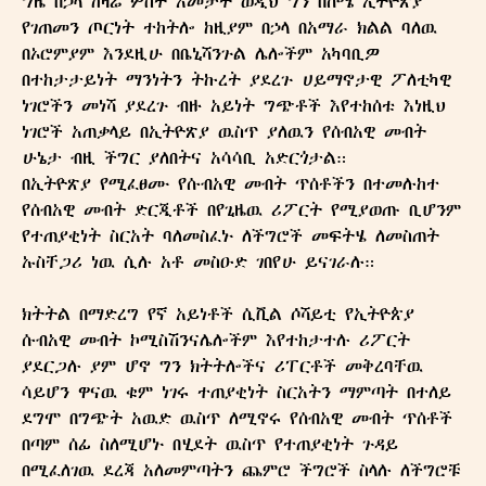
ግዜ በኃላ ከዛሬ ሦስት አመታት ወዲህ ግን በሰሜ ኢትዮጽያ
የገጠመን ጦርነት ተከትሎ ከዚያም በኃላ በአማራ ክልል ባለዉ
በኦሮምያም እንደዚሁ በቤኒሻንጉል ሌሎችም አካባቢዎ
በተከታታይነት ማንነትን ትኩረት ያደረጉ ሀይማኖታዊ ፖለቲካዊ
ነገሮችን መነሻ ያደረጉ ብዙ አይነት ግጭቶች እየተከሰቱ እነዚህ
ነገሮች አጠቃላይ በኢትዮጽያ ዉስጥ ያለዉን የሰብአዊ መብት
ሁኔታ ብዚ ችግር ያለበትና አሳሳቢ አድርጎታል።
በኢትዮጽያ የሚፈፀሙ የሱብአዊ መብት ጥሰቶችን በተመሉከተ
የሰብአዊ መብት ድርጂቶች በየጊዜዉ ሪፖርት የሚያወጡ ቢሆንም
የተጠያቂነት ስርአት ባለመስፈኑ ለችግሮች መፍትሄ ለመስጠት
ኡስቸጋሪ ነዉ ሲሉ አቶ መስዑድ ገበየሁ ይናገራሉ።
ክትትል በማድረግ የኛ አይነቶች ሲቪል ሶሻይቲ የኢትዮጵያ
ሱብአዊ መብት ኮሚስሽንናሌሎችም እየተከታተሉ ሪፖርት
ያደርጋሉ ያም ሆኖ ግን ክትትሎችና ሪፐርቶች መቅረባቸዉ
ሳይሆን ዋናዉ ቁም ነገሩ ተጠያቂነት ስርአትን ማምጣት በተለይ
ደግሞ በግጭት አዉድ ዉስጥ ለሚኖሩ የሰብአዊ መብት ጥሰቶች
በጣም ሰፊ ስለሚሆኑ በሂደት ዉስጥ የተጠያቂነት ጉዳይ
በሚፈለገዉ ደረጃ አለመምጣትን ጨምሮ ችግሮች ስላሉ ለችግሮቹ