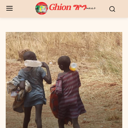
Ghion ግዮን
መጽሔት