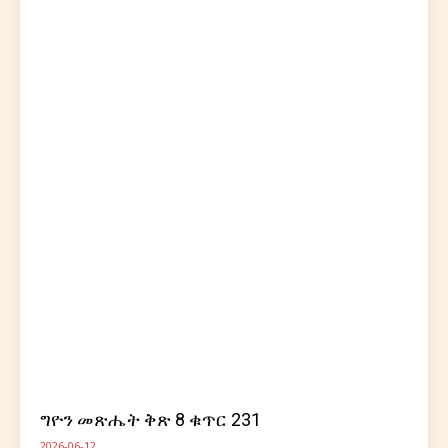
ግዮን መጽሔት ቅጽ 8 ቁጥር 231
2026-06-12