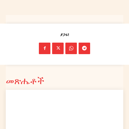
ያጋሩ!
መጽሔቶች