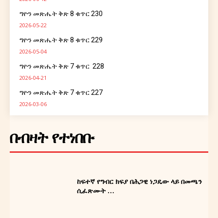
ግዮን መጽሔት ቅጽ 8 ቁጥር 230
2026-05-22
ግዮን መጽሔት ቅጽ 8 ቁጥር 229
2026-05-04
ግዮን መጽሔት ቅጽ 7 ቁጥር 228
2026-04-21
ግዮን መጽሔት ቅጽ 7 ቁጥር 227
2026-03-06
በብዛት የተነበቡ
ከፍተኛ የግብር ክፍያ በሕጋዊ ነጋዴው ላይ በመጫን
Ghion Magazine
ሲፈጽሙት …
ግዮን መጽሔት