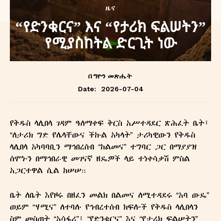
ዜና
“የድንቁርና” እና “የታሪክ ፍልሠትን”
የሚያስከትል ድርጊት ነው
በ
ግዮን መጽሔት
2026-07-04
Date:
የቅዱስ ላሊበላ ገዳም ዓለማቀፍ ቅርስ አሥተዳደር ጽሕፈት ቤት፣
“ለታሪክ ግድ የሌላቸውና ችኩል አካላት” ታሪካዊውን የቅዱስ
ላሊበላ አካባባቢን ማኅበረሰብ “ከልመና” ተግባር ጋር በማያያዝ
ሰሞኑን በማኅበራዊ መገናኛ ዘዴዎች ላይ ተነቀሳቃሽ ምስል
አጋርተዋል ሲል ከሠሠ።
ቤት ለቤት እየዞሩ በዘፈን መልክ በልመና ለሚተዳደሩ “አባ ውዴ”
ወይም “ሃሚና” ለተባሉ የኅብረተሰብ ክፍሎች የቅዱስ ላሊበላን
ስም መስጠት “አሳፋሪ”፣ “የድንቁርና” እና “የታሪክ ፍልሠትን”