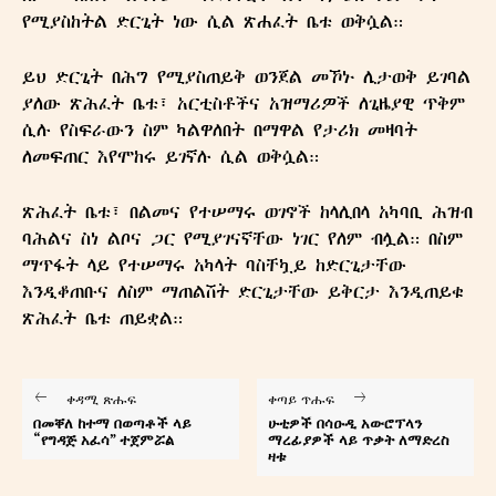
የሚያስከትል ድርጊት ነው ሲል ጽሐፈት ቤቱ ወቅሷል።
ይህ ድርጊት በሕግ የሚያስጠይቅ ወንጀል መኾኑ ሊታወቅ ይገባል
ያለው ጽሕፈት ቤቱ፣ አርቲስቶችና አዝማሪዎች ለጊዜያዊ ጥቅም
ሲሉ የስፍራውን ስም ካልዋለበት በማዋል የታሪክ መዛባት
ለመፍጠር እየሞከሩ ይገኛሉ ሲል ወቅሷል።
ጽሕፈት ቤቱ፣ በልመና የተሠማሩ ወገኖች ከላሊበላ አካባቢ ሕዝብ
ባሕልና ስነ ልቦና ጋር የሚያገናኛቸው ነገር የለም ብሏል። በስም
ማጥፋት ላይ የተሠማሩ አካላት ባስቸኳይ ከድርጊታቸው
እንዲቆጠቡና ለስም ማጠልሸት ድርጊታቸው ይቅርታ እንዲጠይቁ
ጽሕፈት ቤቱ ጠይቋል።
ቀዳሚ ጽሑፍ
ቀጣይ ጥሑፍ
በመቐለ ከተማ በወጣቶች ላይ
ሁቲዎች በሳዑዲ አውሮፕላን
“የግዳጅ አፈሳ” ተጀምሯል
ማረፊያዎች ላይ ጥቃት ለማድረስ
ዛቱ