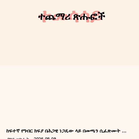
Contact us
ተመሳሳይ
ተጨማሪ ጽሑፎች
ከፍተኛ የግብር ክፍያ በሕጋዊ ነጋዴው ላይ በመጫን ሲፈጽሙት …
ግዮን መጽሔት
-
2026-08-09