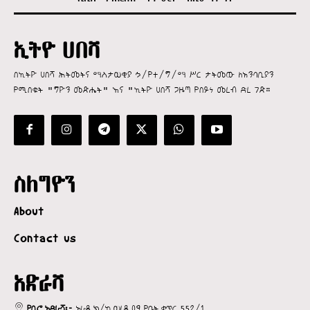
ኢትዮ ሀበሻ
በኢትዮ ሀበሻ ሕትመትና ማስታወቂያ ኃ/የተ/ግ/ማ ሥር ታትመው ለአንባቢያን
የሚበቁት "ግዮን መጽሔት" እና "ኢትዮ ሀበሻ ጋዜጣ የበይነ መረብ ድረ ገጽ።
ስለግዮን
About
Contact us
አድራሻ
የቢሮ አድራሻ፡-
አራዳ ክ/ከ ወረዳ 09 የቤት ቁጥር 552/1