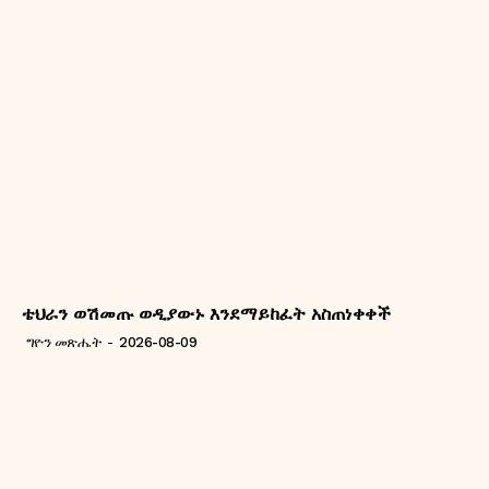
ቴህራን ወሽመጡ ወዲያውኑ እንደማይከፈት አስጠነቀቀች
ግዮን መጽሔት
-
2026-08-09