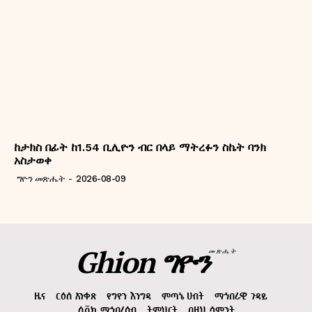
ከታክስ በፊት ከ1.54 ቢሊዮን ብር በላይ ማትረፉን ስኬት ባንክ
አስታወቀ
ግዮን መጽሔት
-
2026-08-09
Ghion ግዮን
መጽሔት
ዜና
ርዕሰ አንቀጽ
የግዮን እንግዳ
ምጣኔ ሀብት
ማኅበራዊ ጉዳይ
ሲቪክ ማኅበረሰብ
ትምህርት
በዚህ ሳምንት