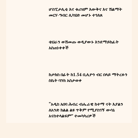
ሆስፒታሊቲ እና ቱሪዝም እውቅና እና ሽልማት
መርሃ-ግብር ሊካሄድ መሆኑ ተገለጸ
ቴህራን ወሽመጡ ወዲያውኑ እንደማይከፈት
አስጠነቀቀች
READ OUR MAGAZINE
ከታክስ በፊት ከ1.54 ቢሊዮን ብር በላይ ማትረፉን
ስኬት ባንክ አስታወቀ
“አዲስ አበባ ሕብረ ብሔራዊ ከተማ ናት እያልን
ኢትዮ ሐበሻ ኅትመትና ማስታወቂያ ኃ/
ለአንድ ክልል ልዩ ጥቅም የሚያስገኝ ውሳኔ
አናስተላልፍም” ተመካካሪዎች
የት/የግ/ማ
About