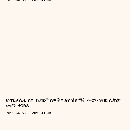
ሆስፒታሊቲ እና ቱሪዝም እውቅና እና ሽልማት መርሃ-ግብር ሊካሄድ
መሆኑ ተገለጸ
ግዮን መጽሔት
-
2026-08-09