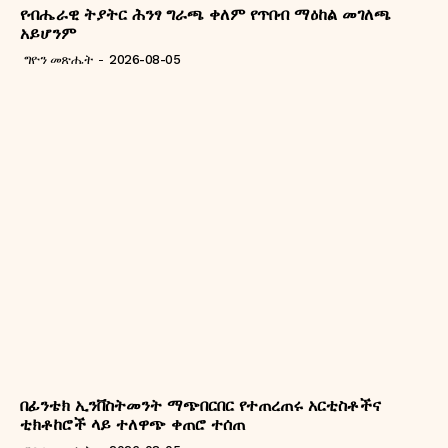
የብሔራዊ ትያትር ሕንፃ ግራጫ ቀለም የጥበብ ማዕከል መገለጫ
አይሆንም
ግዮን መጽሔት
-
2026-08-05
በፊንቴክ ኢንቨስትመንት ማጭበርበር የተጠረጠሩ አርቲስቶችና
ቲክቶከሮች ላይ ተለዋጭ ቀጠሮ ተሰጠ