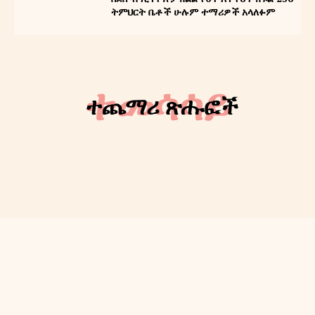
የት/የግ/ማ
ትምህርት ቤቶች ሁሉም ተማሪዎች አላለፉም
About
Contact us
ተመሳሳይ
ተጨማሪ ጽሑፎች