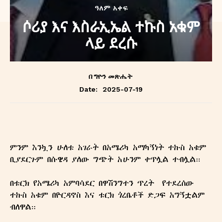
ዓለም አቀፍ
ሶሪያ እና እስራኢኤል ተኩስ አቁም
ላይ ደረሱ
በ
ግዮን መጽሔት
2025-07-19
Date:
‎ምንም እንኳን ሁለቱ አገራት በአሜሪካ አማካኝነት ተኩስ አቁም
ቢያደርጉም በሱዌዳ ያለው ግጭት አሁንም ቀጥሏል ተብሏል።
‎በቱርክ የአሜሪካ አምባሳደር በዋሽንግተን ጥረት የተደረሰው
ተኩስ አቁም በዮርዳኖስ እና ቱርክ ጎረቤቶች ድጋፍ አግኝቷልም
ብለዋል።