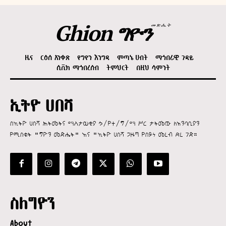
Ghion ግዮን
መጽሔት
ዜና
ርዕሰ አንቀጽ
የግዮን እንግዳ
ምጣኔ ሀብት
ማኅበራዊ ጉዳይ
ሲቪክ ማኅበረሰብ
ትምህርት
በዚህ ሳምንት
ኢትዮ ሀበሻ
በኢትዮ ሀበሻ ሕትመትና ማስታወቂያ ኃ/የተ/ግ/ማ ሥር ታትመው ለአንባቢያን
የሚበቁት "ግዮን መጽሔት" እና "ኢትዮ ሀበሻ ጋዜጣ የበይነ መረብ ድረ ገጽ።
ስለግዮን
About