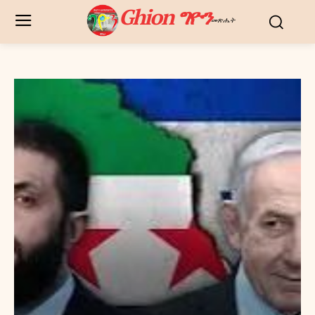
Ghion ግዮን
መጽሔት