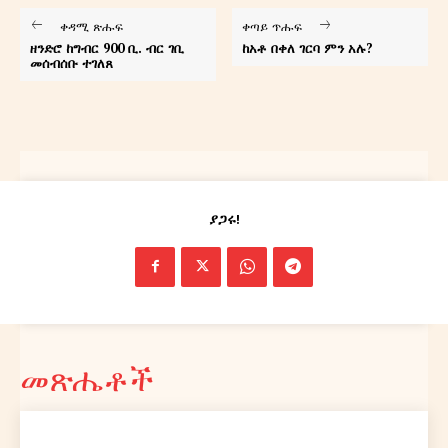
ቀዳሚ ጽሑፍ
ቀጣይ ጥሑፍ
ዘንድሮ ከግብር 900 ቢ. ብር ገቢ
ከአቶ በቀለ ገርባ ምን አሉ?
መሰብሰቡ ተገለጸ
ያጋሩ!
መጽሔቶች