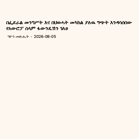
በፌደራል መንግሥት እና በህወሓት መካከል ያለዉ ግጭት እንዳሳሰበው
የአውሮፓ ሰላም ፋውንዴሽን ገለፀ
ግዮን መጽሔት
-
2026-08-05