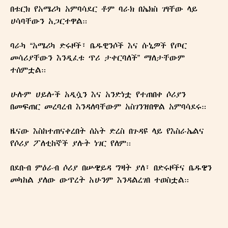
‎በቱርክ የአሜሪካ አምባሳደር ቶም ባራክ በኤክስ ገፃቸው ላይ
ሀሳባቸውን አጋርተዋል።
‎ባራካ “አሜሪካ ድሩዞች፣ ቤዱዊንሶች እና ሱኒዎች የጦር
መሳሪያቸውን እንዲፈቱ ጥሪ ታቀርባለች” ማለታቸውም
ተሰምቷል።
‎ሁሉም ሀይሎች አዲሷን እና አንድነቷ የተጠበቀ ሶሪያን
በመፍጠር መረባረብ እንዳለባቸውም አስገንዝበዋል አምባሳደሩ።
‎ዜናው እስከተጠናቀረበት ሰአት ድረስ በጉዳዩ ላይ የእስራኤልና
የሶሪያ ፖለቲከኞች ያሉት ነገር የለም።
‎በደቡብ ምዕራብ ሶሪያ በሡዌይዳ ግዛት ያለ፣ በድሩዞችና ቤዱዌን
መካከል ያለው ውጥረት አሁንም እንዳልረገበ ተወስቷል።