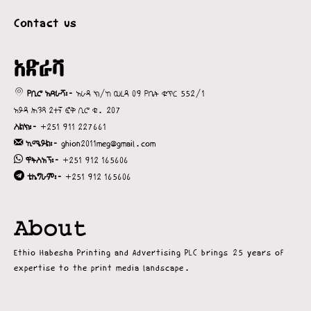
Contact us
አድራሻ
የቢሮ አድራሻ፡-
አራዳ ክ/ከ ወረዳ 09 የቤት ቁጥር 552/1
አይዳ ሕንጻ 2ተኛ ፎቅ ቢሮ ቁ. 207
ስልክ፡-
+251 911 227661
ኢሜይል፡-
ghion2011meg@gmail.com
ዋትስአፕ፡-
+251 912 165606
ቴሌግራም፡-
+251 912 165606
About
Ethio Habesha Printing and Advertising PLC brings 25 years of
expertise to the print media landscape.