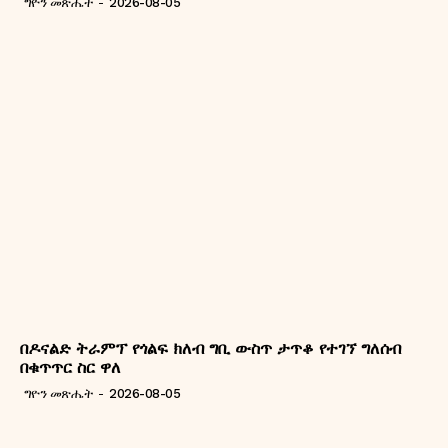
ግዮን መጽሔት
-
2026-08-05
በዶናልድ ትራምፕ የጎልፍ ክለብ ግቢ ውስጥ ታጥቆ የተገኘ ግለሰብ
በቁጥጥር ስር ዋለ
ግዮን መጽሔት
-
2026-08-05