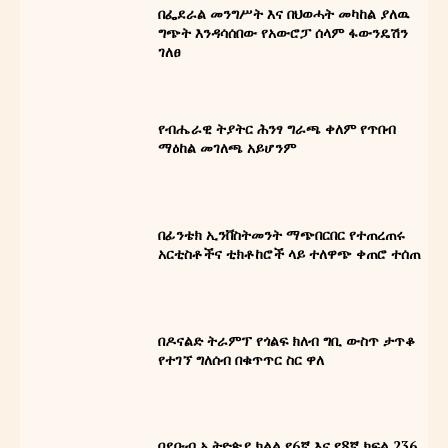
Ghion Magazine
በፌደራል መንግሥት እና በህወሓት መካከል ያለዉ
ግዮን መጽሔት
ግጭት እንዳሳሰበው የአውሮፓ ሰላም ፋውንዴሽን
ገለፀ
የብሔራዊ ትያትር ሕንፃ ግራጫ ቀለም የጥበብ
ማዕከል መገለጫ አይሆንም
በፊንቴክ ኢንቨስትመንት ማጭበርበር የተጠረጠሩ
አርቲስቶችና ቲክቶከሮች ላይ ተለዋጭ ቀጠሮ ተሰጠ
READ OUR MAGAZINE
በዶናልድ ትራምፕ የጎልፍ ክለብ ግቢ ውስጥ ታጥቆ
የተገኘ ግለሰብ በቁጥጥር ስር ዋለ
ኢትዮ ሐበሻ ኅትመትና ማስታወቂያ ኃ/
በደቡብ ኢትዮጵያ ክልል የ6ኛ እና የ8ኛ ክፍል 236