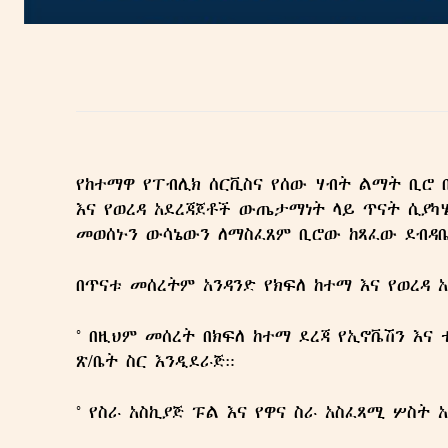
የከተማዋ የፐብሊክ ሰርቪስና የሰው ሃብት ልማት ቢሮ በ
እና የወረዳ አደረጃጀቶች ውጤታማነት ላይ ጥናት ሲያካ
መወሰኑን ውሳኔውን ለማስፈጸም ቢሮው ከጻፈው ደብዳ
በጥናቱ መሰረትም አንዳንድ የክፍለ ከተማ እና የወረዳ 
° በዚህም መሰረት በክፍለ ከተማ ደረጃ የኢኖቬሽን እና
ጽ/ቤት ስር እንዲደራጅ።
° የስራ አስኪያጅ ፑል እና የዋና ስራ አስፈጻሚ ሦስት