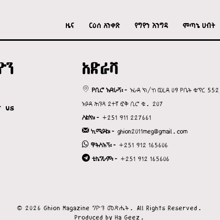
ዜና
ርዕሰ አንቀጽ
የግዮን እንግዳ
ምጣኔ ሀብት
ዮን
አድራሻ
የቢሮ አድራሻ፡-
አራዳ ክ/ከ ወረዳ 09 የቤት ቁጥር 552
አይዳ ሕንጻ 2ተኛ ፎቅ ቢሮ ቁ. 207
t us
ስልክ፡-
+251 911 227661
ኢሜይል፡-
ghion2011meg@gmail.com
ዋትስአፕ፡-
+251 912 165606
ቴሌግራም፡-
+251 912 165606
©
2026
Ghion Magazine ግዮን መጽሔት. All Rights Reserved.
Produced by Ha Geez.