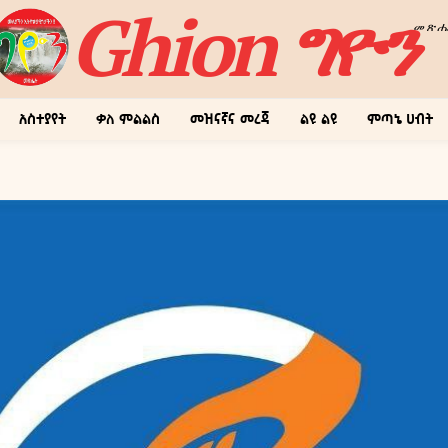
Ghion ግዮን
መጽ
አስተያየት
ቃለ ምልልስ
መዝናኛና መረጃ
ልዩ ልዩ
ምጣኔ ሀብት