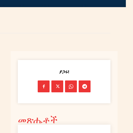
ያጋሩ!
መጽሔቶች