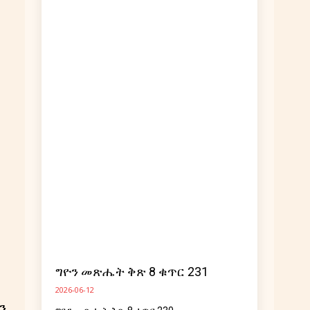
ግዮን መጽሔት ቅጽ 8 ቁጥር 231
ታወቂያ ኃ/
2026-06-12
ን