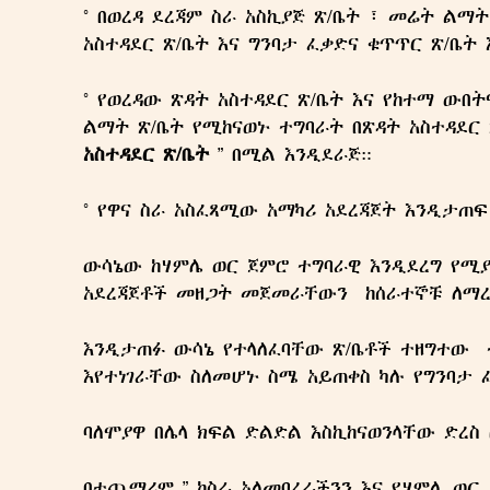
° በወረዳ ደረጃም ስራ አስኪያጅ ጽ/ቤት ፣ መሬት ልማት
አስተዳደር ጽ/ቤት እና ግንባታ ፈቃድና ቁጥጥር ጽ/ቤት
° የወረዳው ጽዳት አስተዳደር ጽ/ቤት እና የከተማ ውበ
ልማት ጽ/ቤት የሚከናወኑ ተግባራት በጽዳት አስተዳደር 
አስተዳደር ጽ/ቤት
” በሚል እንዲደራጅ።
° የዋና ስራ አስፈጻሚው አማካሪ አደረጃጀት እንዲታጠ
ውሳኔው ከሃምሌ ወር ጀምሮ ተግባራዊ እንዲደረግ የሚያ
አደረጃጀቶች መዘጋት መጀመራቸውን ከሰራተኞቹ ለማረ
Ghion Ma
እንዲታጠፉ ውሳኔ የተላለፈባቸው ጽ/ቤቶች ተዘግተው 
ግዮን መ
እየተነገራቸው ስለመሆኑ ስሜ አይጠቀስ ካሉ የግንባታ ፈ
ባለሞያዋ በሌላ ክፍል ድልድል እስኪከናወንላቸው ድረስ
በተጨማሪም ” ከስራ አለመባረራችንን እና የሃምሌ ወር 