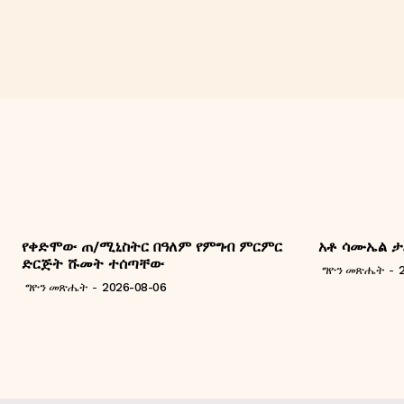
የቀድሞው ጠ/ሚኒስትር በዓለም የምግብ ምርምር
አቶ ሳሙኤል ታ
ድርጅት ሹመት ተሰጣቸው
ግዮን መጽሔት
-
ግዮን መጽሔት
-
2026-08-06