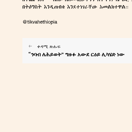
በትዕግስት እንዲጠብቁ እንደተነገራቸው አመልክተዋል።
@tikvahethiopia
ቀዳሚ ጽሑፍ
READ OUR M
“ንባብ ለሕይወት” ግዙፉ አውደ ርዕይ ሊካሄድ ነው