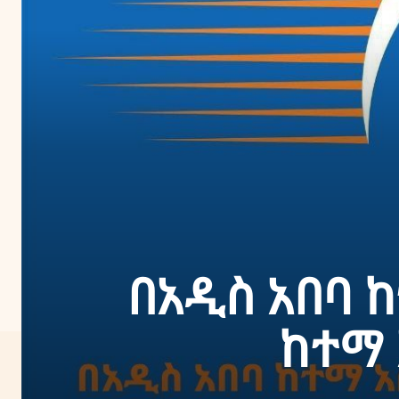
በአዲስ አበባ ከ
ከተማ 