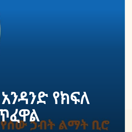
 አንዳንድ የክፍለ
ታጥፈዋል