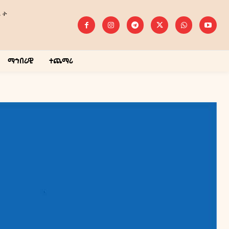
ሔት
ማኅበራዊ
ተጨማሪ