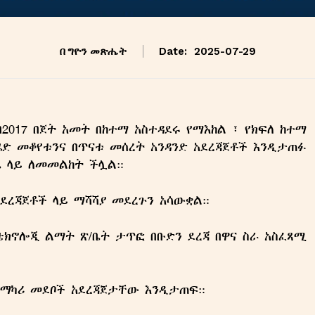
በ
ግዮን መጽሔት
Date:
2025-07-29
2017 በጀት አመት በከተማ አስተዳደሩ የማእከል ፣ የክፍለ ከተማ
ሄድ መቆየቱንና በጥናቱ መሰረት አንዳንድ አደረጃጀቶች እንዲታጠፉ
ቤ ላይ ለመመልከት ችሏል።
አደረጃጀቶች ላይ ማሻሻያ መደረጉን አሳውቋል።
 ቴክኖሎጂ ልማት ጽ/ቤት ታጥፎ በቡድን ደረጃ በዋና ስራ አስፈጻሚ
 አማካሪ መደቦች አደረጃጀታቸው እንዲታጠፍ።