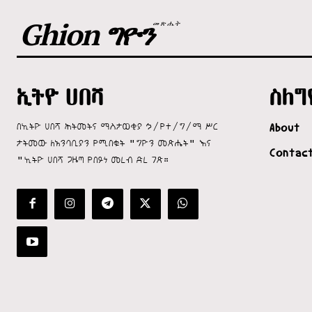
Ghion ግዮን
መጽሔት
ኢትዮ ሀበሻ
ስለግ
በኢትዮ ሀበሻ ሕትመትና ማስታወቂያ ኃ/የተ/ግ/ማ ሥር
About
ታትመው ለአንባቢያን የሚበቁት "ግዮን መጽሔት" እና
Contac
"ኢትዮ ሀበሻ ጋዜጣ የበይነ መረብ ድረ ገጽ።