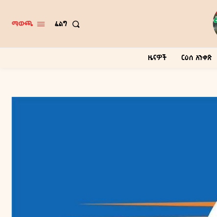
ፈልግ
ማውጫ
ዜናዎች
ርዕሰ አንቀጽ