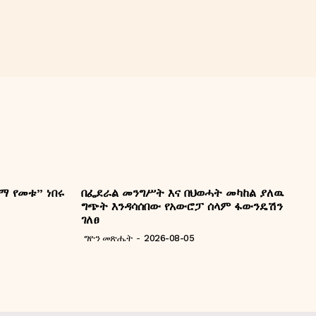
ማ የመቱ” ነበሩ
በፌደራል መንግሥት እና በህወሓት መካከል ያለዉ
ግጭት እንዳሳሰበው የአውሮፓ ሰላም ፋውንዴሽን
ገለፀ
ግዮን መጽሔት
-
2026-08-05