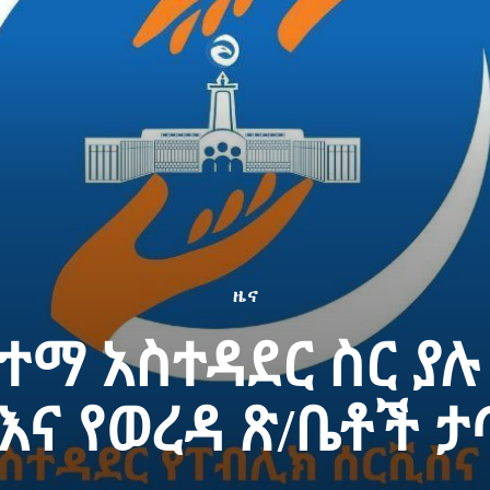
ዜና
ተማ አስተዳደር ስር ያሉ
እና የወረዳ ጽ/ቤቶች 