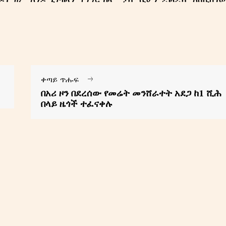
የት/የግ/ማ
About
Contact us
ቀጣይ ጥሑፍ
AGAZINE
በአሪ ዞን በደረሰው የመሬት መንሸራተት አደጋ ከ1 ሺሕ
በላይ ዜጎች ተፈናቀሉ