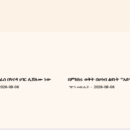
ፈሰ በካናዳ ሀገር ሊሸለሙ ነው
በምክክሩ ወቅት በሀሳብ ልዩነት “አድ
2026-08-06
ግዮን መጽሔት
-
2026-08-06