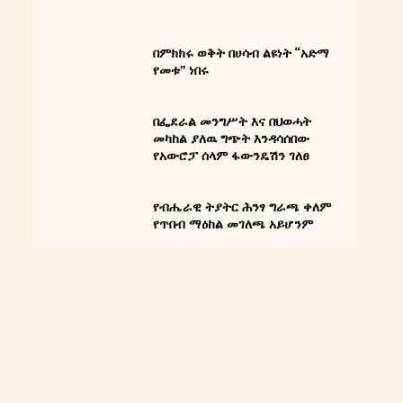
በምክክሩ ወቅት በሀሳብ ልዩነት “አድማ
የመቱ” ነበሩ
በፌደራል መንግሥት እና በህወሓት
መካከል ያለዉ ግጭት እንዳሳሰበው
የአውሮፓ ሰላም ፋውንዴሽን ገለፀ
የብሔራዊ ትያትር ሕንፃ ግራጫ ቀለም
የጥበብ ማዕከል መገለጫ አይሆንም