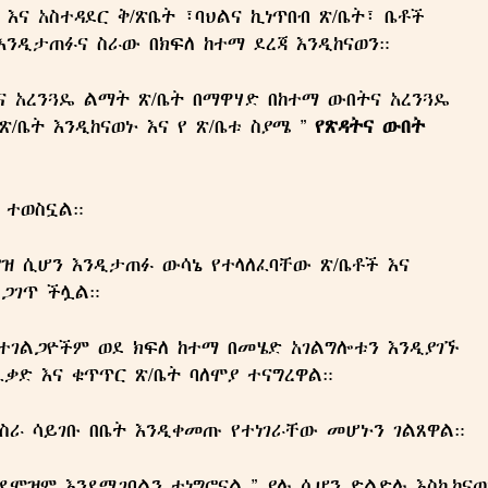
 እና አስተዳደር ቅ/ጽቤት ፣ባህልና ኪነጥበብ ጽ/ቤት፣ ቤቶች
 እንዲታጠፉና ስራው በክፍለ ከተማ ደረጃ እንዲከናወን።
ትና አረንጓዴ ልማት ጽ/ቤት በማዋሃድ በከተማ ውበትና አረንጓዴ
ጽ/ቤት እንዲከናወኑ እና የ ጽ/ቤቱ ስያሜ ”
የጽዳትና ውበት
ፍ ተወስኗል።
ዝ ሲሆን እንዲታጠፉ ውሳኔ የተላለፈባቸው ጽ/ቤቶች እና
ጋገጥ ችሏል።
gazine
ተገልጋዮችም ወደ ክፍለ ከተማ በመሄድ አገልግሎቱን እንዲያገኙ
ጽሔት
ቃድ እና ቁጥጥር ጽ/ቤት ባለሞያ ተናግረዋል።
 ስራ ሳይገቡ በቤት እንዲቀመጡ የተነገራቸው መሆኑን ገልጸዋል።
ኢትዮ ሐበሻ ኅትመትና ማስ
ደሞዝም እንደሚገባልን ተነግሮናል ” ያሉ ሲሆን ድልድሉ እስኪከናወ