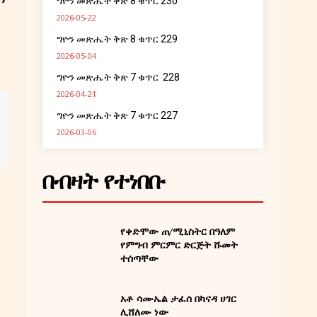
ግዮን መጽሔት ቅጽ 8 ቁጥር 230
2026-05-22
ግዮን መጽሔት ቅጽ 8 ቁጥር 229
2026-05-04
ግዮን መጽሔት ቅጽ 7 ቁጥር 228
2026-04-21
ግዮን መጽሔት ቅጽ 7 ቁጥር 227
2026-03-06
በብዛት የተነበቡ
የቀድሞው ጠ/ሚኒስትር በዓለም
የምግብ ምርምር ድርጅት ሹመት
ተሰጣቸው
አቶ ሳሙኤል ታፈሰ በካናዳ ሀገር
ሊሸለሙ ነው