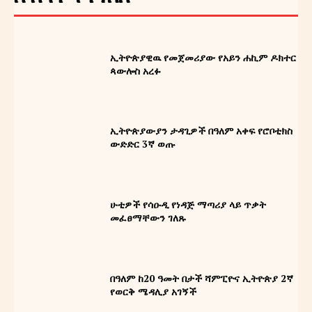
ኢትዮጵያዊዉ የመጀመሪያው የአይን ሐኪም ዶክተር
ጳውሎስ አረፉ
ኢትዮጵያውያን ታዳጊዎች በዓለም አቀፍ የሮቦቲክስ
ውድድር 3ኛ ወጡ
Ghion Magazine
ግዮን መጽሔት
ሁቲዎች የሳዑዲ የነዳጅ ማጣሪያ ላይ ጥቃት
መፈፀማቸውን ገለጹ
በዓለም ከ20 ዓመት በታች ሻምፒዮና ኢትዮጵያ 2ኛ
የወርቅ ሜዳሊያ አገኝች