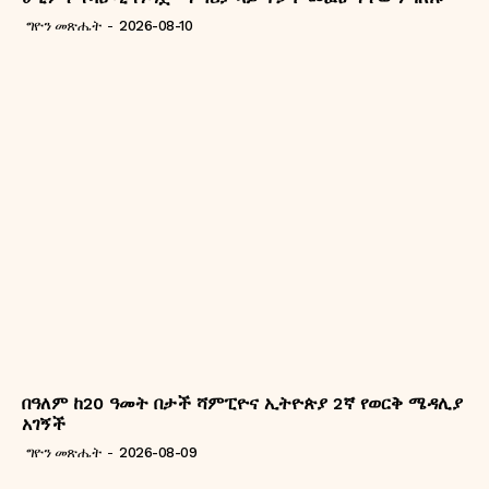
ግዮን መጽሔት
-
2026-08-10
በዓለም ከ20 ዓመት በታች ሻምፒዮና ኢትዮጵያ 2ኛ የወርቅ ሜዳሊያ
አገኝች
ግዮን መጽሔት
-
2026-08-09