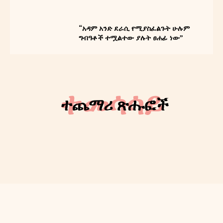
“አዳም አንድ ደራሲ የሚያስፈልጉት ሁሉም
ግብዓቶች ተሟልተው ያሉት ፀሐፊ ነው”
READ OUR MAGAZINE
ተመሳሳይ
ኢትዮ ሐበሻ ኅትመትና ማስታወቂያ ኃ/
ተጨማሪ ጽሑፎች
የት/የግ/ማ
About
Contact us