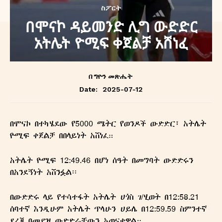
ስፖርት
በሞናኮ ዳይመንድ ሊግ ውድድር
አትሌት ዮሚፍ ቀጀልቻ አሸነፈ
በ
ግዮን መጽሔት
2025-07-12
Date:
በሞናኮ በተካሄደው የ5000 ሜትር የወንዶች ውድድር፣ አትሌት
ዮሚፍ ቀጀልቻ በበላይነት አሸነፈ።
አትሌት ዮሚፍ 12:49.46 በሆነ ሰዓት በመግባት ውድድሩን
በአንደኝነት አሸንፏል፡፡
በውድድሩ ላይ የተሳተፋት አትሌት ሀጎስ ገ/ሂወት በ12:58.21
ሰባተኛ እንዲሁም አትሌት ጥላሁን ሀይሌ በ12:59.59 ስምንተኛ
ደረጃ በመያዝ ውድድራቸውን አጠናቀዋል።