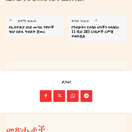
ቀዳሚ ጽሑፍ
ቀጣይ ጥሑፍ
የኢትዮጵያ ሰነደ ሙዓለ ንዋዮች
የግብይትና የታክስ ህጎችን ባላከበሩ
ገበያ በይፋ ግብይት ጀመረ
11 ሺህ 283 ነጋዴዎች ርምጃ
ተወስዷል
ያጋሩ!
መጽሔቶች