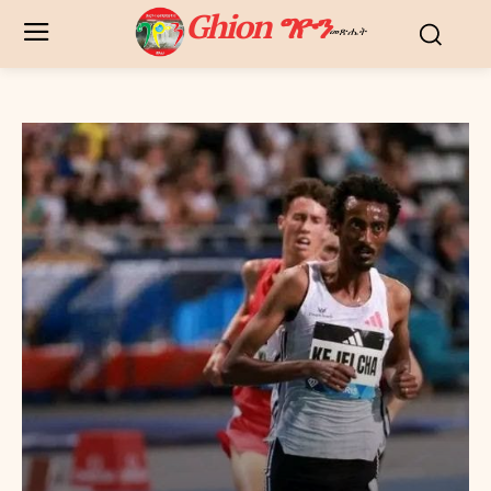
Ghion ግዮን
መጽሔት