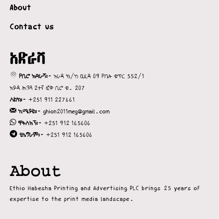
About
Contact us
አድራሻ
የቢሮ አድራሻ፡-
አራዳ ክ/ከ ወረዳ 09 የቤት ቁጥር 552/1
አይዳ ሕንጻ 2ተኛ ፎቅ ቢሮ ቁ. 207
ስልክ፡-
+251 911 227661
ኢሜይል፡-
ghion2011meg@gmail.com
ዋትስአፕ፡-
+251 912 165606
ቴሌግራም፡-
+251 912 165606
About
Ethio Habesha Printing and Advertising PLC brings 25 years of
expertise to the print media landscape.