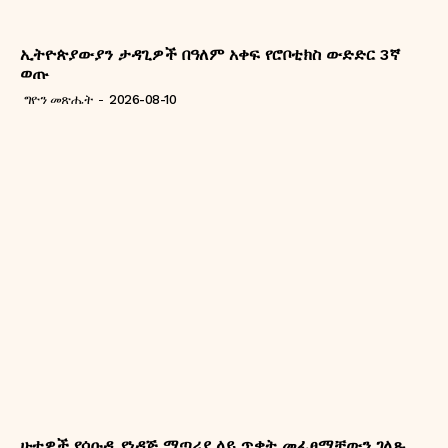
ኢትዮጵያውያን ታዳጊዎች በዓለም አቀፍ የሮቦቲክስ ውድድር 3ኛ
ወጡ
ግዮን መጽሔት
-
2026-08-10
ሁቲዎች የሳዑዲ የነዳጅ ማጣሪያ ላይ ጥቃት መፈፀማቸውን ገለጹ