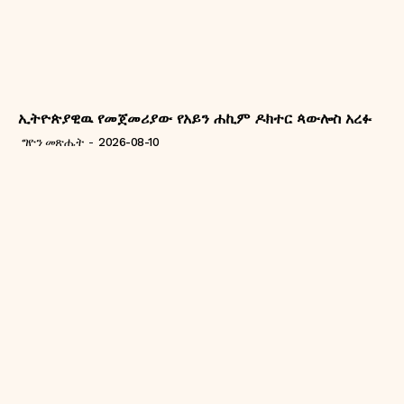
ኢትዮጵያዊዉ የመጀመሪያው የአይን ሐኪም ዶክተር ጳውሎስ አረፉ
ግዮን መጽሔት
-
2026-08-10