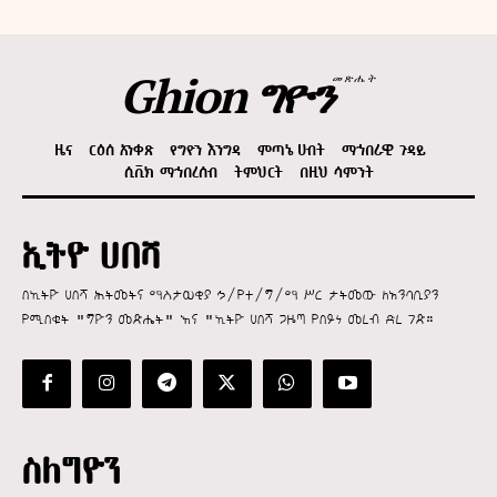
Ghion ግዮን
መጽሔት
ዜና
ርዕሰ አንቀጽ
የግዮን እንግዳ
ምጣኔ ሀብት
ማኅበራዊ ጉዳይ
ሲቪክ ማኅበረሰብ
ትምህርት
በዚህ ሳምንት
ኢትዮ ሀበሻ
በኢትዮ ሀበሻ ሕትመትና ማስታወቂያ ኃ/የተ/ግ/ማ ሥር ታትመው ለአንባቢያን
የሚበቁት "ግዮን መጽሔት" እና "ኢትዮ ሀበሻ ጋዜጣ የበይነ መረብ ድረ ገጽ።
ስለግዮን