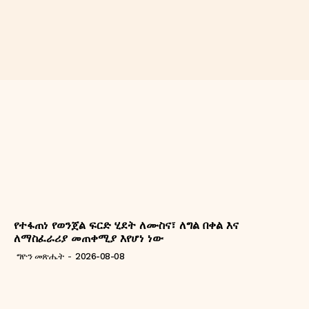
የተፋጠነ የወንጀል ፍርድ ሂደት ለሙስና፣ ለግል በቀል እና
ለማስፈራሪያ መጠቀሚያ እየሆነ ነው
ግዮን መጽሔት
-
2026-08-08