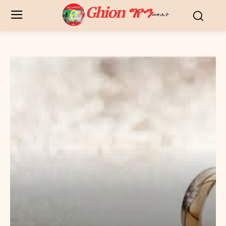
Ghion ግዮን
መጽሔት