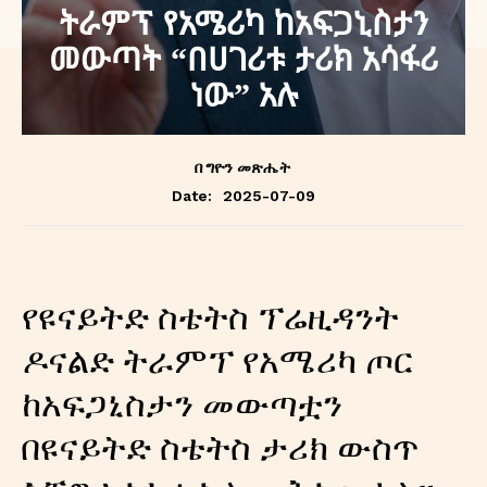
ትራምፕ የአሜሪካ ከአፍጋኒስታን
መውጣት “በሀገሪቱ ታሪክ አሳፋሪ
ነው” አሉ
በ
ግዮን መጽሔት
2025-07-09
Date:
የዩናይትድ ስቴትስ ፕሬዚዳንት
ዶናልድ ትራምፕ የአሜሪካ ጦር
ከአፍጋኒስታን መውጣቷን
በዩናይትድ ስቴትስ ታሪክ ውስጥ