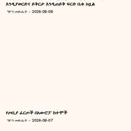
እንዲያወርድና ይቅርታ እንዲጠይቅ ፍርድ ቤቱ አዟል
ግዮን መጽሔት
-
2026-08-08
የጦቢያ ፈርጦች በአውሮፓ ከተሞች
ግዮን መጽሔት
-
2026-08-07