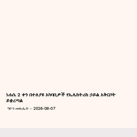
ነሐሴ 2 ቀን በተለያዩ አካባቢዎች የኤሌክትሪክ ኃይል አቅርቦት
ይቋረጣል
ግዮን መጽሔት
-
2026-08-07