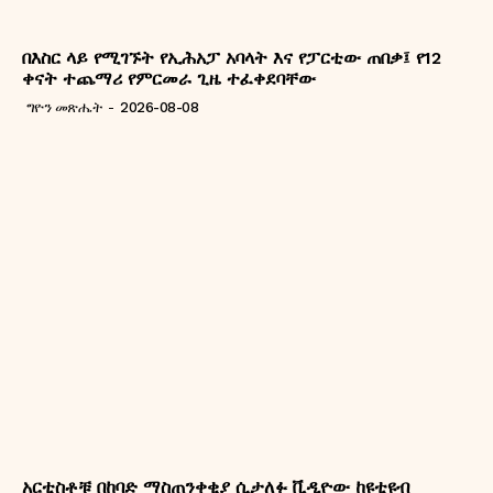
በእስር ላይ የሚገኙት የኢሕአፓ አባላት እና የፓርቲው ጠበቃ፤ የ12
ቀናት ተጨማሪ የምርመራ ጊዜ ተፈቀደባቸው
ግዮን መጽሔት
-
2026-08-08
አርቲስቶቹ በከባድ ማስጠንቀቂያ ሲታለፉ ቪዲዮው ከዩቲዩብ