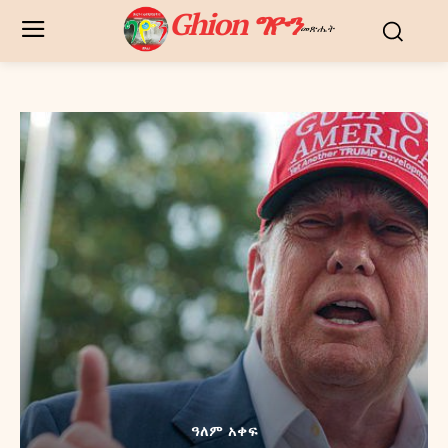
Ghion ግዮን
መጽሔት
ዓለም አቀፍ