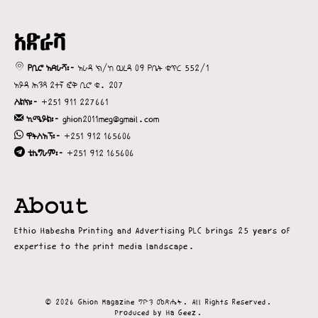
አድራሻ
የቢሮ አድራሻ፡-
አራዳ ክ/ከ ወረዳ 09 የቤት ቁጥር 552/1
አይዳ ሕንጻ 2ተኛ ፎቅ ቢሮ ቁ. 207
ስልክ፡-
+251 911 227661
ኢሜይል፡-
ghion2011meg@gmail.com
ዋትስአፕ፡-
+251 912 165606
ቴሌግራም፡-
+251 912 165606
About
Ethio Habesha Printing and Advertising PLC brings 25 years of
expertise to the print media landscape.
©
2026
Ghion Magazine ግዮን መጽሔት. All Rights Reserved.
Produced by Ha Geez.