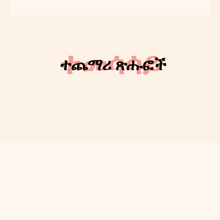
About
Contact us
ተመሳሳይ
ተጨማሪ ጽሑፎች