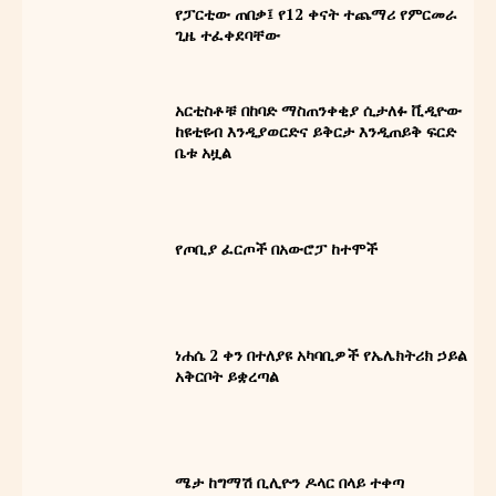
ግዮን መጽሔት
የፓርቲው ጠበቃ፤ የ12 ቀናት ተጨማሪ የምርመራ
ጊዜ ተፈቀደባቸው
አርቲስቶቹ በከባድ ማስጠንቀቂያ ሲታለፉ ቪዲዮው
ከዩቲዩብ እንዲያወርድና ይቅርታ እንዲጠይቅ ፍርድ
ቤቱ አዟል
የጦቢያ ፈርጦች በአውሮፓ ከተሞች
READ OUR MAGAZINE
ነሐሴ 2 ቀን በተለያዩ አካባቢዎች የኤሌክትሪክ ኃይል
አቅርቦት ይቋረጣል
ኢትዮ ሐበሻ ኅትመትና ማስታወቂያ ኃ/
የት/የግ/ማ
ሜታ ከግማሽ ቢሊዮን ዶላር በላይ ተቀጣ