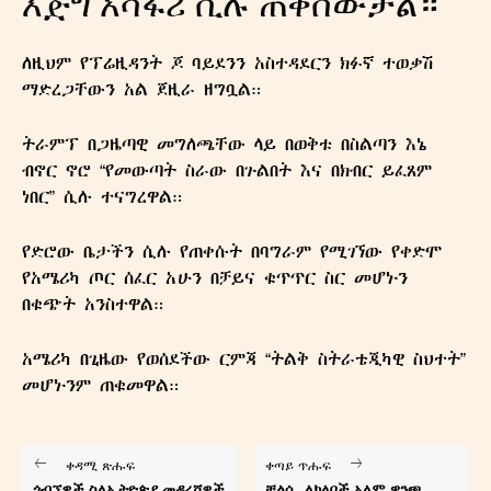
እጅግ አሳፋሪ ሲሉ ጠቅሰውታል።
ለዚህም የፕሬዚዳንት ጆ ባይደንን አስተዳደርን ክፉኛ ተወቃሽ
ማድረጋቸውን አል ጀዚራ ዘግቧል።
ትራምፕ በጋዜጣዊ መግለጫቸው ላይ በወቅቱ በስልጣን እኔ
ብኖር ኖሮ “የመውጣት ስራው በጉልበት እና በክብር ይፈጸም
ነበር” ሲሉ ተናግረዋል።
የድሮው ቤታችን ሲሉ የጠቀሱት በባግራም የሚገኘው የቀድሞ
የአሜሪካ ጦር ሰፈር አሁን በቻይና ቁጥጥር ስር መሆኑን
በቁጭት አንስተዋል።
አሜሪካ በጊዜው የወሰደችው ርምጃ “ትልቅ ስትራቴጂካዊ ስህተት”
መሆኑንም ጠቁመዋል።
ቀዳሚ ጽሑፍ
ቀጣይ ጥሑፍ
ጎብኚዎች ስለኢትዮጵያ መዳረሻዎች
ቼልሲ ለክለቦች አለም ዋንጫ