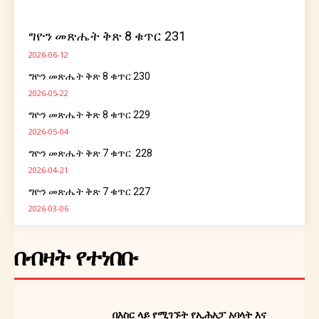
ግዮን መጽሔት ቅጽ 8 ቁጥር 231
2026-06-12
ግዮን መጽሔት ቅጽ 8 ቁጥር 230
2026-05-22
ግዮን መጽሔት ቅጽ 8 ቁጥር 229
2026-05-04
ግዮን መጽሔት ቅጽ 7 ቁጥር 228
2026-04-21
ግዮን መጽሔት ቅጽ 7 ቁጥር 227
2026-03-06
በብዛት የተነበቡ
Ghion Magazine
በእስር ላይ የሚገኙት የኢሕአፓ አባላት እና