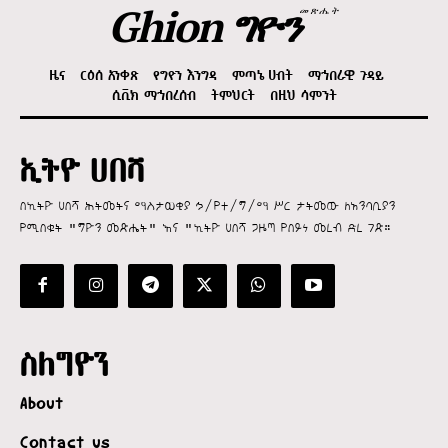
Ghion ግዮን
መጽሔት
ዜና
ርዕሰ አንቀጽ
የግዮን እንግዳ
ምጣኔ ሀብት
ማኅበራዊ ጉዳይ
ሲቪክ ማኅበረሰብ
ትምህርት
በዚህ ሳምንት
ኢትዮ ሀበሻ
በኢትዮ ሀበሻ ሕትመትና ማስታወቂያ ኃ/የተ/ግ/ማ ሥር ታትመው ለአንባቢያን
የሚበቁት "ግዮን መጽሔት" እና "ኢትዮ ሀበሻ ጋዜጣ የበይነ መረብ ድረ ገጽ።
ስለግዮን
About
Contact us