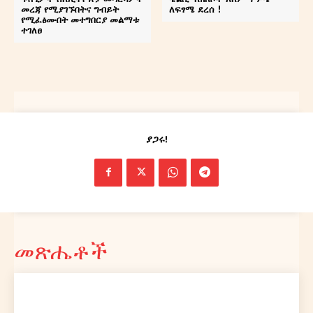
መረጃ የሚያገኙበትና ግብይት
ለፍፃሜ ደረሰ !
የሚፈፅሙበት መተግበርያ መልማቱ
ተገለፀ
ያጋሩ!
መጽሔቶች